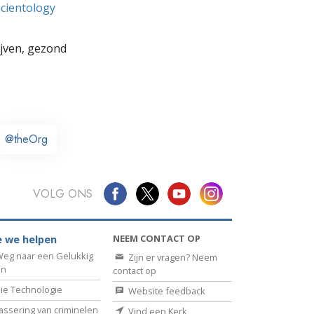
Scientology
lijven, gezond
@theOrg
VOLG ONS
NEEM CONTACT OP
 we helpen
eg naar een Gelukkig
Zijn er vragen? Neem
en
contact op
ie Technologie
Website feedback
assering van criminelen
Vind een Kerk