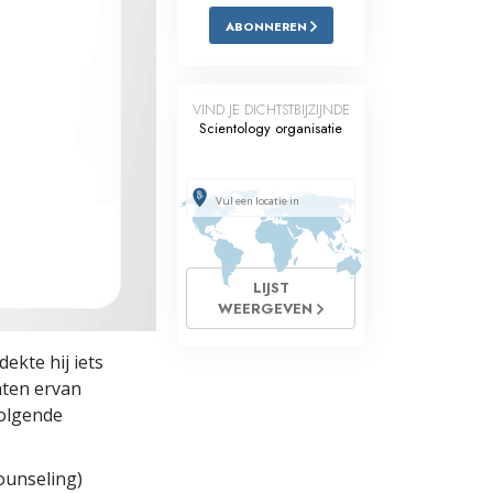
ABONNEREN
Oplossingen voor het Drugsprobleem
Kinderen
VIND JE DICHTSTBIJZIJNDE
Hulpmiddelen bij het Dagelijks Werk
Scientology organisatie
Ethiek en de Condities
De Oorzaak van Onderdrukking
Feitenonderzoek
LIJST
De Grondbeginselen van Organiseren
WEERGEVEN
De Grondslagen van Public Relations
ekte hij iets
laten ervan
Taakstellingen en Doelen
volgende
De Technologie van Studeren
ounseling)
Communicatie