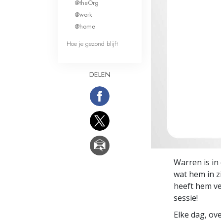
@theOrg
Wat is Grootheid?
@work
@home
Hoe je gezond blijft
DELEN
Warren is in
wat hem in zi
heeft hem ve
sessie!
Elke dag, ov