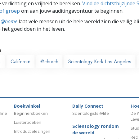
 verlichting en vrijheid te bereiken.
Vind de dichtstbijzijnde 
 of groep
om aan jouw auditingavontuur te beginnen.
ts @home
laat vele mensen uit de hele wereld zien die veilig b
e het goed doen in het leven.
n
s
Californië
@church
Scientology Kerk Los Angeles
Boekwinkel
Daily Connect
Hoe
line
Beginnersboeken
Scientologists @life
De W
Lev
Luisterboeken
Scientology rondom
Stud
Introductielezingen
de wereld
Recl