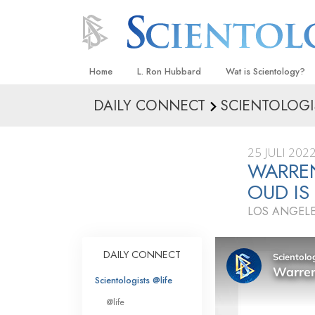
Home
L. Ron Hubbard
Wat is Scientology?
DAILY CONNECT
SCIENTOLOGI
Overtuigingen & Prakt
De Credo’s en Codes 
25 JULI 202
Wat scientologen zeg
WARREN
Scientology
OUD I
Maak kennis met een 
LOS ANGELE
Binnen in een Kerk
DAILY CONNECT
De Grondbeginselen 
Scientologists @life
Een Inleiding tot Diane
@life
Liefde en Haat –