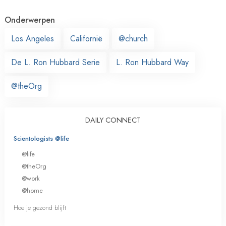
Onderwerpen
Los Angeles
Californië
@church
De L. Ron Hubbard Serie
L. Ron Hubbard Way
@theOrg
DAILY CONNECT
Scientologists @life
@life
@theOrg
@work
@home
Hoe je gezond blijft