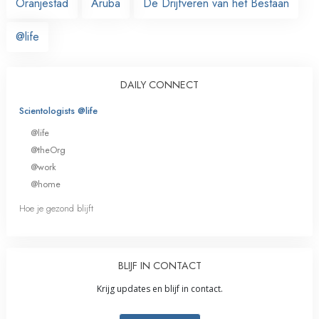
Oranjestad
Aruba
De Drijfveren van het Bestaan
@life
DAILY CONNECT
Scientologists @life
@life
@theOrg
@work
@home
Hoe je gezond blijft
BLIJF IN CONTACT
Krijg updates en blijf in contact.