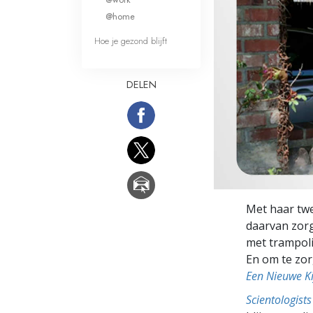
Wat is Grootheid?
@home
Hoe je gezond blijft
DELEN
Met haar twee
daarvan zorg
met trampoli
En om te zor
Een Nieuwe Ki
Scientologis