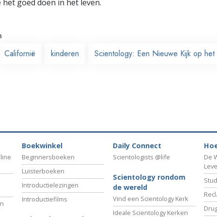
e het goed doen in het leven.
n
Californië
kinderen
Scientology: Een Nieuwe Kijk op het
Boekwinkel
Daily Connect
Hoe
line
Beginnersboeken
Scientologists @life
De W
Lev
Luisterboeken
Scientology rondom
Stud
Introductielezingen
de wereld
Recl
Vind een Scientology Kerk
Introductiefilms
an
Drug
Ideale Scientology Kerken