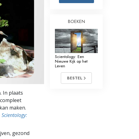
Oplossingen voor het Drugsprobleem
BOEKEN
Kinderen
Hulpmiddelen bij het Dagelijks Werk
Ethiek en de Condities
Scientology: Een
De Oorzaak van Onderdrukking
Nieuwe Kijk op het
Leven
Feitenonderzoek
BESTEL
De Grondbeginselen van Organiseren
. In plaats
De Grondslagen van Public Relations
 compleet
 kan maken.
Taakstellingen en Doelen
e
Scientology:
De Technologie van Studeren
lijven, gezond
Communicatie