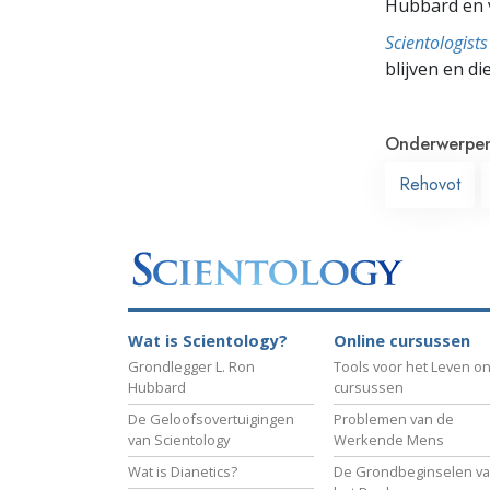
Hubbard en v
Scientologis
blijven en di
Onderwerpe
Rehovot
Wat is Scientology?
Online cursussen
Grondlegger L. Ron
Tools voor het Leven on
Hubbard
cursussen
De Geloofsovertuigingen
Problemen van de
van Scientology
Werkende Mens
Wat is Dianetics?
De Grondbeginselen v