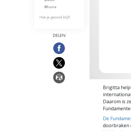
Wat is Grootheid?
@home
Hoe je gezond blijft
DELEN
Brigitta hel
internationa
Daarom is ze
Fundamente
De Fundamen
doorbraken e