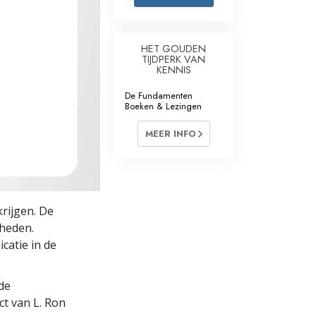
Oplossingen voor het Drugsprobleem
HET GOUDEN
Kinderen
TIJDPERK VAN
KENNIS
Hulpmiddelen bij het Dagelijks Werk
De Fundamenten
Boeken & Lezingen
Ethiek en de Condities
MEER INFO
De Oorzaak van Onderdrukking
Feitenonderzoek
De Grondbeginselen van Organiseren
krijgen. De
De Grondslagen van Public Relations
gheden.
catie in de
Taakstellingen en Doelen
De Technologie van Studeren
de
ct van L. Ron
Communicatie