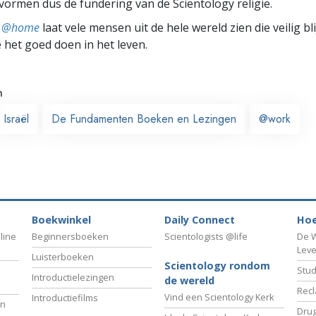
ormen dus de fundering van de Scientology religie.
ts @home
laat vele mensen uit de hele wereld zien die veilig b
e het goed doen in het leven.
n
Israël
De Fundamenten Boeken en Lezingen
@work
Boekwinkel
Daily Connect
Hoe
line
Beginnersboeken
Scientologists @life
De W
Lev
Luisterboeken
Scientology rondom
Stud
Introductielezingen
de wereld
Recl
Vind een Scientology Kerk
Introductiefilms
an
Drug