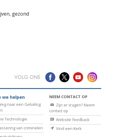
lijven, gezond
VOLG ONS
NEEM CONTACT OP
 we helpen
eg naar een Gelukkig
Zijn er vragen? Neem
en
contact op
ie Technologie
Website feedback
assering van criminelen
Vind een Kerk
rehabilitatie