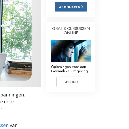
ABONNEREN
Oplossingen voor het Drugsprobleem
Kinderen
GRATIS CURSUSSEN
ONLINE
Hulpmiddelen bij het Dagelijks Werk
Ethiek en de Condities
De Oorzaak van Onderdrukking
Oplossingen voor een
Feitenonderzoek
Gevaarlijke Omgeving
De Grondbeginselen van Organiseren
BEGIN
De Grondslagen van Public Relations
nspanningen.
ie door
Taakstellingen en Doelen
e
De Technologie van Studeren
ssen
van
Communicatie