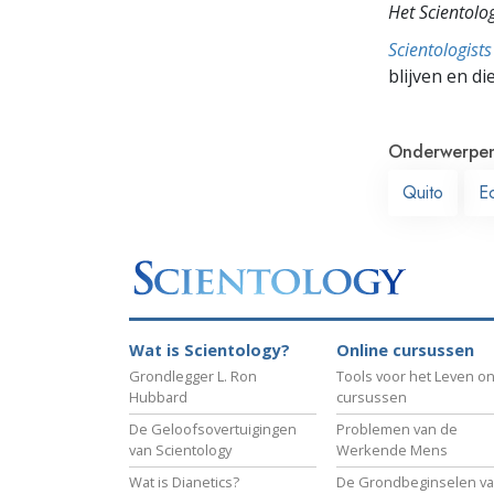
Het Scientol
Scientologis
blijven en di
Onderwerpe
Quito
E
Wat is Scientology?
Online cursussen
Grondlegger L. Ron
Tools voor het Leven on
Hubbard
cursussen
De Geloofsovertuigingen
Problemen van de
van Scientology
Werkende Mens
Wat is Dianetics?
De Grondbeginselen v