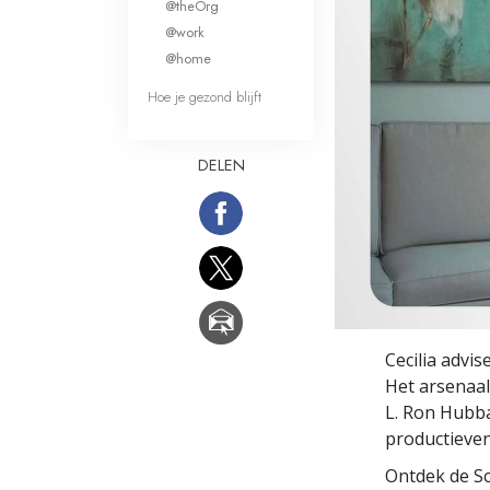
@theOrg
Wat is Grootheid?
@work
@home
Hoe je gezond blijft
DELEN
Cecilia advi
Het arsenaal
L. Ron Hubba
productieven
Ontdek de Sc