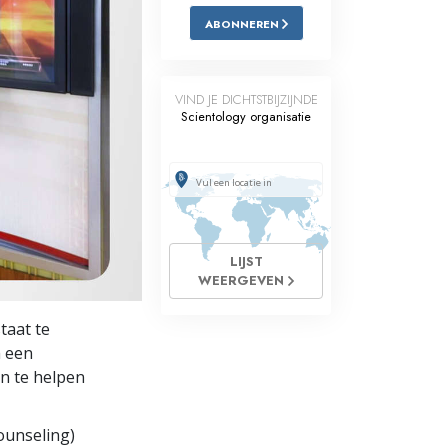
ABONNEREN
Oplossingen voor het Drugsprobleem
Kinderen
VIND JE DICHTSTBIJZIJNDE
Hulpmiddelen bij het Dagelijks Werk
Scientology organisatie
Ethiek en de Condities
De Oorzaak van Onderdrukking
Feitenonderzoek
LIJST
De Grondbeginselen van Organiseren
WEERGEVEN
De Grondslagen van Public Relations
staat te
m een
Taakstellingen en Doelen
en te helpen
De Technologie van Studeren
ounseling)
Communicatie