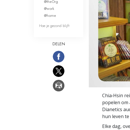
@theOrg
Wat is Grootheid?
@work
@home
Hoe je gezond blijft
DELEN
Chia‑Hsin re
popelen om a
Dianetics au
hun leven te
Elke dag, ov