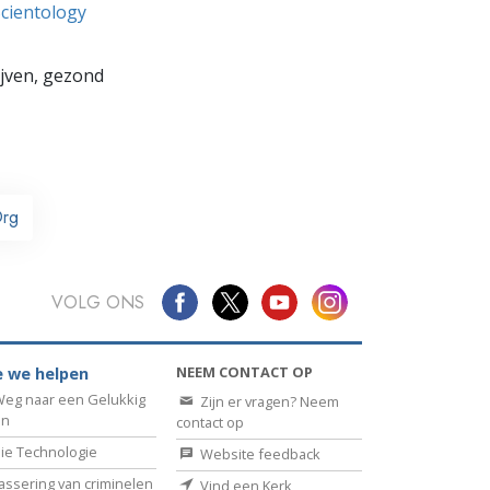
Scientology
lijven, gezond
rg
VOLG ONS
NEEM CONTACT OP
 we helpen
eg naar een Gelukkig
Zijn er vragen? Neem
en
contact op
ie Technologie
Website feedback
assering van criminelen
Vind een Kerk