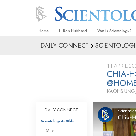
Home
L. Ron Hubbard
Wat is Scientology?
DAILY CONNECT
SCIENTOLOGI
Overtuigingen & Prakt
De Credo’s en Codes 
11 APRIL 20
Wat scientologen zeg
CHIA‑H
Scientology
@HOM
Maak kennis met een 
KAOHSIUNG,
Binnen in een Kerk
DAILY CONNECT
De Grondbeginselen 
Scientologists @life
Een Inleiding tot Diane
@life
Liefde en Haat –