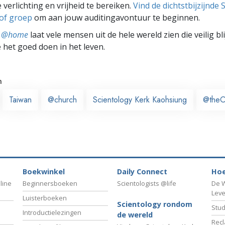
 verlichting en vrijheid te bereiken.
Vind de dichtstbijzijnde 
 of groep
om aan jouw auditingavontuur te beginnen.
ts @home
laat vele mensen uit de hele wereld zien die veilig b
e het goed doen in het leven.
n
Taiwan
@church
Scientology Kerk Kaohsiung
@theO
Boekwinkel
Daily Connect
Hoe
line
Beginnersboeken
Scientologists @life
De W
Lev
Luisterboeken
Scientology rondom
Stud
Introductielezingen
de wereld
Recl