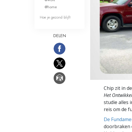
Wat is Grootheid?
@home
Hoe je gezond blijft
DELEN
Chip zit in d
Het Ontwikke
studie alles 
reis om de f
De Fundamen
doorbraken e