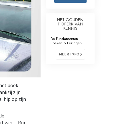
Oplossingen voor het Drugsprobleem
HET GOUDEN
Kinderen
TIJDPERK VAN
KENNIS
Hulpmiddelen bij het Dagelijks Werk
De Fundamenten
Boeken & Lezingen
Ethiek en de Condities
MEER INFO
De Oorzaak van Onderdrukking
Feitenonderzoek
De Grondbeginselen van Organiseren
het boek
De Grondslagen van Public Relations
ankzij zijn
l hip op zijn
Taakstellingen en Doelen
De Technologie van Studeren
de
ct van L. Ron
Communicatie