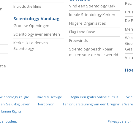
Recl
Vind een Scientology Kerk
Introductiefilms
an
Drug
Ideale Scientology Kerken
Scientology Vandaag
De F
Hogere Organisaties
Grootse Openingen
Men
Flag Land Base
Scientology evenementen
Waa
Freewinds
Kerkelijk Leider van
Gees
Scientology
Scientology beschikbaar
Gez
maken voor de hele wereld
Volu
tie
Hoe
Scientology religie
David Miscavige
Begin een gratis online cursus
Scie
een Gelukkig Leven
Narconon
Ter ondersteuning van een Drugsvrije Were
 Human Rights
rbehouden.
Privacybeleid
•