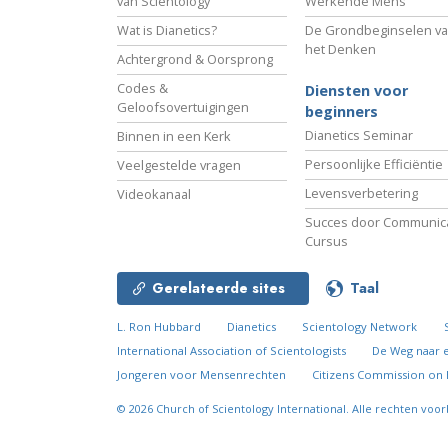
van Scientology
Werkende Mens
Wat is Dianetics?
De Grondbeginselen v
het Denken
Achtergrond & Oorsprong
Codes &
Diensten voor
Geloofsovertuigingen
beginners
Dianetics Seminar
Binnen in een Kerk
Persoonlijke Efficiëntie
Veelgestelde vragen
Levensverbetering
Videokanaal
Succes door Communica
Cursus
Gerelateerde sites
Taal
L. Ron Hubbard
Dianetics
Scientology Network
International Association of Scientologists
De Weg naar 
Jongeren voor Mensenrechten
Citizens Commission on
© 2026
Church of Scientology International.
Alle rechten voo