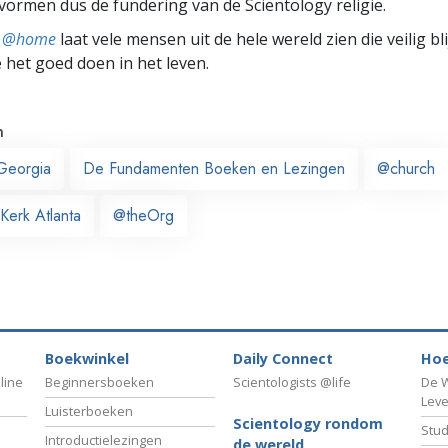
ormen dus de fundering van de Scientology religie.
ts @home
laat vele mensen uit de hele wereld zien die veilig b
e het goed doen in het leven.
n
Georgia
De Fundamenten Boeken en Lezingen
@church
Kerk Atlanta
@theOrg
Boekwinkel
Daily Connect
Hoe
line
Beginnersboeken
Scientologists @life
De W
Lev
Luisterboeken
Scientology rondom
Stud
Introductielezingen
de wereld