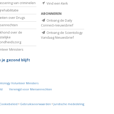
assering van criminelen
Vind een Kerk
rehabilitatie
ABONNEREN
eiten over Drugs
Ontvang de Daily
senrechten
Connect-nieuwsbrief
khond over de
Ontvang de Scientology
telijke
Vandaag Nieuwsbrief
ondheidszorg
nteer Ministers
 je gezond blijft
ntology Volunteer Ministers
ld
Verenigd voor Mensenrechten
Cookiebeleid
•
Gebruiksvoorwaarden
•
Juridische mededeling