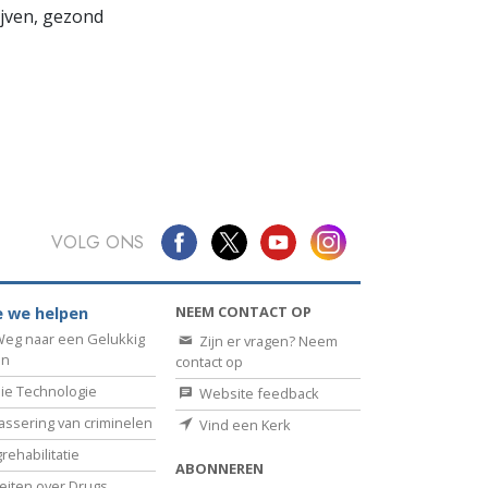
lijven, gezond
VOLG ONS
NEEM CONTACT OP
 we helpen
eg naar een Gelukkig
Zijn er vragen? Neem
en
contact op
ie Technologie
Website feedback
assering van criminelen
Vind een Kerk
rehabilitatie
ABONNEREN
eiten over Drugs