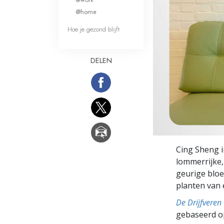
Wat is Grootheid?
@home
Hoe je gezond blijft
DELEN
Cing Sheng i
lommerrijke,
geurige bloe
planten van 
De Drijfveren
gebaseerd o