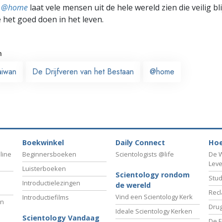
ts @home
laat vele mensen uit de hele wereld zien die veilig b
e het goed doen in het leven.
n
aiwan
De Drijfveren van het Bestaan
@home
Boekwinkel
Daily Connect
Hoe
line
Beginnersboeken
Scientologists @life
De W
Lev
Luisterboeken
Scientology rondom
Stud
Introductielezingen
de wereld
Recl
Vind een Scientology Kerk
Introductiefilms
an
Drug
Ideale Scientology Kerken
Scientology Vandaag
De F