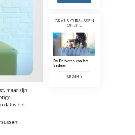
Oplossingen voor het Drugsprobleem
GRATIS CURSUSSEN
Kinderen
ONLINE
Hulpmiddelen bij het Dagelijks Werk
Ethiek en de Condities
De Oorzaak van Onderdrukking
De Drijfveren van het
Bestaan
Feitenonderzoek
BEGIN
De Grondbeginselen van Organiseren
t, maar zijn
De Grondslagen van Public Relations
htige,
 dat is het
Taakstellingen en Doelen
De Technologie van Studeren
ursussen
Communicatie