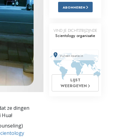
ABONNEREN
Oplossingen voor het Drugsprobleem
Kinderen
VIND JE DICHTSTBIJZIJNDE
Hulpmiddelen bij het Dagelijks Werk
Scientology organisatie
Ethiek en de Condities
De Oorzaak van Onderdrukking
Feitenonderzoek
LIJST
De Grondbeginselen van Organiseren
WEERGEVEN
De Grondslagen van Public Relations
dat ze dingen
Taakstellingen en Doelen
i Hua!
De Technologie van Studeren
ounseling)
Scientology
Communicatie