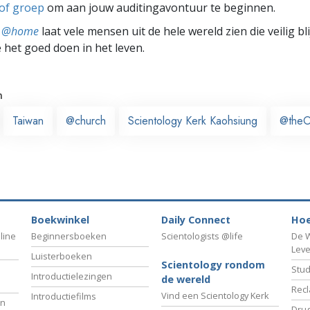
 of groep
om aan jouw auditingavontuur te beginnen.
ts @home
laat vele mensen uit de hele wereld zien die veilig b
e het goed doen in het leven.
n
Taiwan
@church
Scientology Kerk Kaohsiung
@theO
Boekwinkel
Daily Connect
Hoe
line
Beginnersboeken
Scientologists @life
De W
Lev
Luisterboeken
Scientology rondom
Stud
Introductielezingen
de wereld
Recl
Vind een Scientology Kerk
Introductiefilms
an
Drug