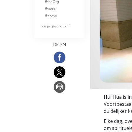
@theOrg
Wat is Grootheid?
@work
@home
Hoe je gezond blijft
DELEN
Hui Hua is i
Voortbestaan
duidelijker 
Elke dag, ov
om spirituele