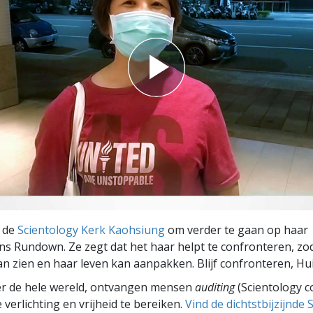
n de
Scientology Kerk Kaohsiung
om verder te gaan op haar
s Rundown. Ze zegt dat het haar helpt te confronteren, zo
kan zien en haar leven kan aanpakken. Blijf confronteren, Hu
er de hele wereld, ontvangen mensen
auditing
(Scientology c
 verlichting en vrijheid te bereiken.
Vind de dichtstbijzijnde 