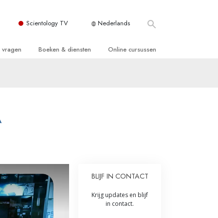
Scientology TV
Nederlands
e vragen
Boeken & diensten
Online cursussen
 en Grondbeginselen
ersboeken
Hoe men Conflicten moet Oplossen
n Kerk
boeken
De Drijfveren van het Bestaan
ie van Scientology
ctielezingen
De Componenten van Begrip
A
tiefilms
Oplossingen voor een Gevaarlijke
Omgeving
en voor beginners
Assisten voor Ziektes en Verwondingen
BLIJF IN CONTACT
Integriteit en Eerlijkheid
ghts
Krijg updates en blijf
Het Huwelijk
in contact.
De Toonschaal van Emoties