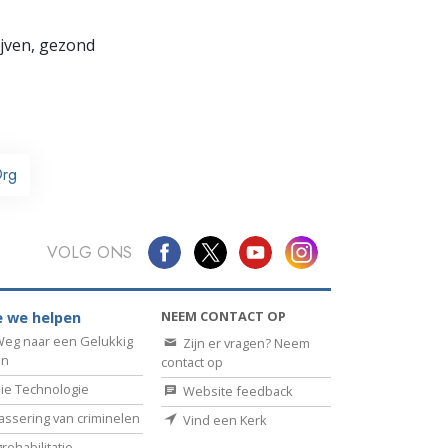
lijven, gezond
rg
VOLG ONS
NEEM CONTACT OP
 we helpen
eg naar een Gelukkig
Zijn er vragen? Neem
en
contact op
ie Technologie
Website feedback
assering van criminelen
Vind een Kerk
rehabilitatie