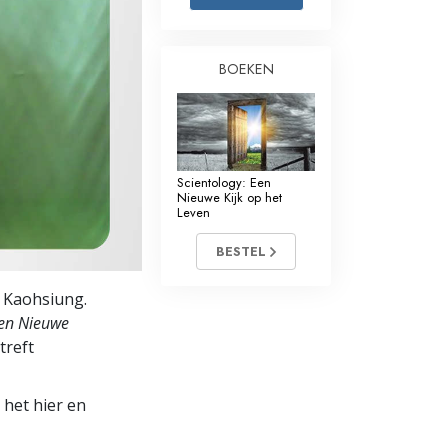
Oplossingen voor het Drugsprobleem
BOEKEN
Kinderen
Hulpmiddelen bij het Dagelijks Werk
Ethiek en de Condities
Scientology: Een
De Oorzaak van Onderdrukking
Nieuwe Kijk op het
Leven
Feitenonderzoek
BESTEL
De Grondbeginselen van Organiseren
r Kaohsiung.
De Grondslagen van Public Relations
Een Nieuwe
treft
Taakstellingen en Doelen
De Technologie van Studeren
 het hier en
Communicatie