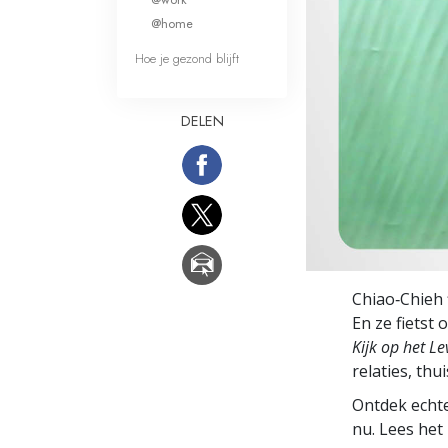
Wat is Grootheid?
@home
Hoe je gezond blijft
DELEN
Chiao‑Chieh 
En ze fietst
Kijk op het L
relaties, thu
Ontdek echte
nu. Lees he