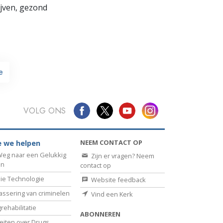
lijven, gezond
e
VOLG ONS
NEEM CONTACT OP
 we helpen
eg naar een Gelukkig
Zijn er vragen? Neem
en
contact op
ie Technologie
Website feedback
assering van criminelen
Vind een Kerk
rehabilitatie
ABONNEREN
eiten over Drugs