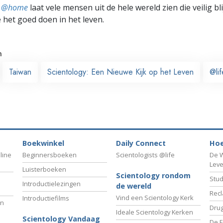
ts @home
laat vele mensen uit de hele wereld zien die veilig b
e het goed doen in het leven.
n
Taiwan
Scientology: Een Nieuwe Kijk op het Leven
@lif
Boekwinkel
Daily Connect
Hoe
line
Beginnersboeken
Scientologists @life
De W
Lev
Luisterboeken
Scientology rondom
Stud
Introductielezingen
de wereld
Recl
Vind een Scientology Kerk
Introductiefilms
an
Drug
Ideale Scientology Kerken
Scientology Vandaag
De F