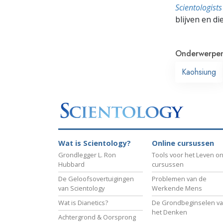
Scientologis
blijven en di
Onderwerpe
Kaohsiung
Wat is Scientology?
Online cursussen
Grondlegger L. Ron
Tools voor het Leven on
Hubbard
cursussen
De Geloofsovertuigingen
Problemen van de
van Scientology
Werkende Mens
Wat is Dianetics?
De Grondbeginselen v
het Denken
Achtergrond & Oorsprong