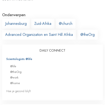
Onderwerpen
Johannesburg
Zuid-Afrika
@church
Advanced Organization en Saint Hill Afrika
@theOrg
DAILY CONNECT
Scientologists @life
@life
@theOrg
@work
@home
Hoe je gezond blijft