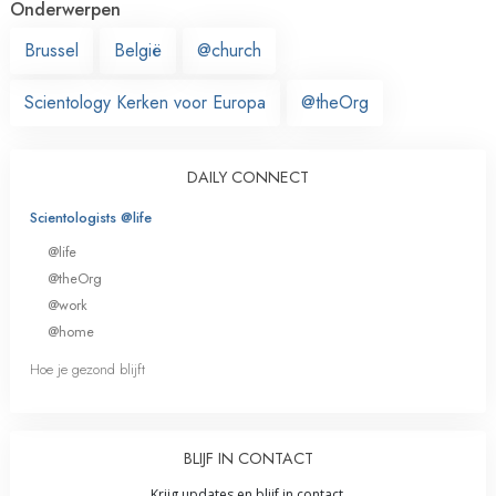
Onderwerpen
Brussel
België
@church
Scientology Kerken voor Europa
@theOrg
DAILY CONNECT
Scientologists @life
@life
@theOrg
@work
@home
Hoe je gezond blijft
BLIJF IN CONTACT
Krijg updates en blijf in contact.