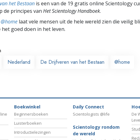
 van het Bestaan
is een van de 19 gratis online Scientology c
p de principes van
Het Scientology Handboek
.
ts @home
laat vele mensen uit de hele wereld zien die veilig b
e het goed doen in het leven.
n
Nederland
De Drijfveren van het Bestaan
@home
Boekwinkel
Daily Connect
Hoe
line
Beginnersboeken
Scientologists @life
De W
Lev
Luisterboeken
Scientology rondom
Stud
Introductielezingen
de wereld
Recl