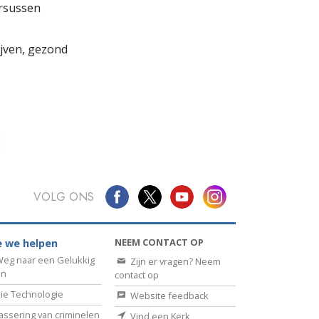
ursussen
lijven, gezond
VOLG ONS
NEEM CONTACT OP
 we helpen
eg naar een Gelukkig
Zijn er vragen? Neem
en
contact op
ie Technologie
Website feedback
assering van criminelen
Vind een Kerk