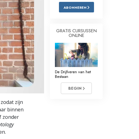
ABONNEREN
Oplossingen voor het Drugsprobleem
Kinderen
GRATIS CURSUSSEN
ONLINE
Hulpmiddelen bij het Dagelijks Werk
Ethiek en de Condities
De Oorzaak van Onderdrukking
De Drijfveren van het
Feitenonderzoek
Bestaan
De Grondbeginselen van Organiseren
BEGIN
De Grondslagen van Public Relations
zodat zijn
aar binnen
Taakstellingen en Doelen
f zonder
De Technologie van Studeren
ntology
en.
Communicatie