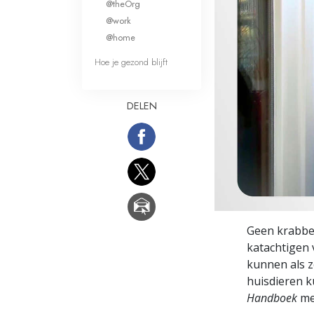
@theOrg
Wat is Grootheid?
@work
@home
Hoe je gezond blijft
DELEN
Geen krabben
katachtigen 
kunnen als z
huisdieren k
Handboek
mee