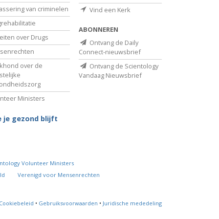
assering van criminelen
Vind een Kerk
rehabilitatie
ABONNEREN
eiten over Drugs
Ontvang de Daily
senrechten
Connect-nieuwsbrief
khond over de
Ontvang de Scientology
telijke
Vandaag Nieuwsbrief
ondheidszorg
nteer Ministers
 je gezond blijft
ntology Volunteer Ministers
ld
Verenigd voor Mensenrechten
Cookiebeleid
•
Gebruiksvoorwaarden
•
Juridische mededeling