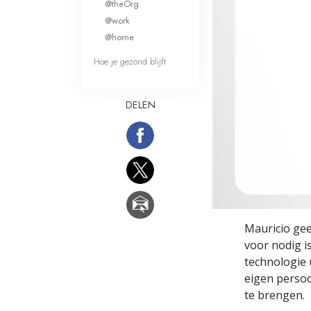
@theOrg
Wat is Grootheid?
@work
@home
Hoe je gezond blijft
DELEN
Mauricio gee
voor nodig i
technologie 
eigen persoo
te brengen.