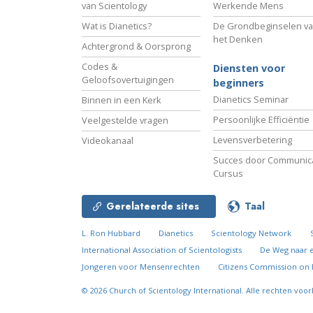
van Scientology
Werkende Mens
Wat is Dianetics?
De Grondbeginselen v
het Denken
Achtergrond & Oorsprong
Codes &
Diensten voor
Geloofsovertuigingen
beginners
Dianetics Seminar
Binnen in een Kerk
Persoonlijke Efficiëntie
Veelgestelde vragen
Levensverbetering
Videokanaal
Succes door Communica
Cursus
Gerelateerde sites
Taal
L. Ron Hubbard
Dianetics
Scientology Network
International Association of Scientologists
De Weg naar 
Jongeren voor Mensenrechten
Citizens Commission on
© 2026
Church of Scientology International.
Alle rechten voo