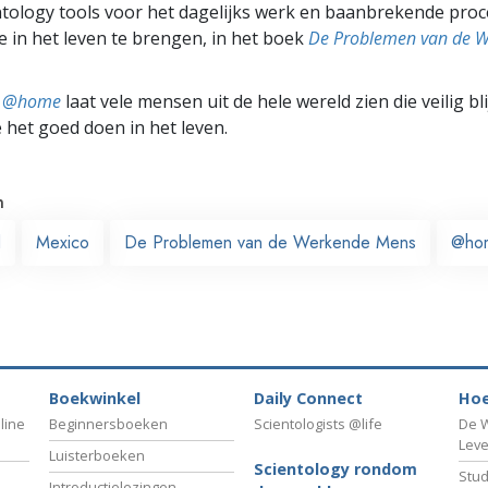
tology tools voor het dagelijks werk en baanbrekende pro
 in het leven te brengen, in het boek
De Problemen van de 
ts @home
laat vele mensen uit de hele wereld zien die veilig b
e het goed doen in het leven.
n
d
Mexico
De Problemen van de Werkende Mens
@ho
Boekwinkel
Daily Connect
Hoe
line
Beginnersboeken
Scientologists @life
De W
Lev
Luisterboeken
Scientology rondom
Stud
Introductielezingen