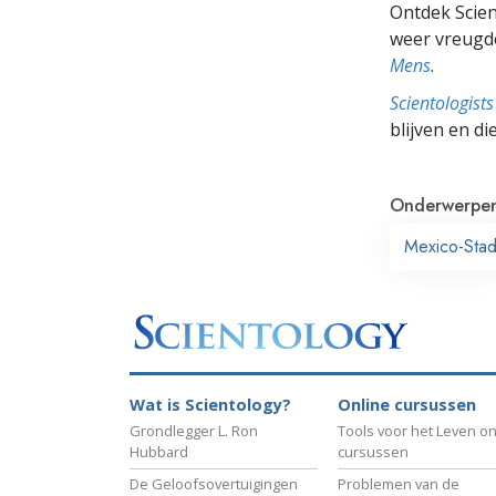
Ontdek Scien
weer vreugde
Mens
.
Scientologis
blijven en di
Onderwerpe
Mexico-Sta
Wat is Scientology?
Online cursussen
Grondlegger L. Ron
Tools voor het Leven on
Hubbard
cursussen
De Geloofsovertuigingen
Problemen van de