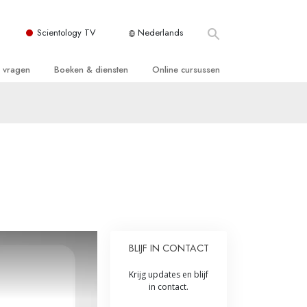
Scientology TV
Nederlands
e vragen
Boeken & diensten
Online cursussen
 en Grondbeginselen
ersboeken
Hoe men Conflicten moet Oplossen
n Kerk
boeken
De Drijfveren van het Bestaan
ie van Scientology
ctielezingen
De Componenten van Begrip
tiefilms
Oplossingen voor een Gevaarlijke
Omgeving
en voor beginners
Assisten voor Ziektes en Verwondingen
BLIJF IN CONTACT
Integriteit en Eerlijkheid
ghts
Krijg updates en blijf
Het Huwelijk
in contact.
De Toonschaal van Emoties