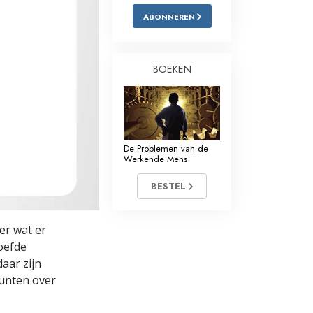
ABONNEREN
Oplossingen voor het Drugsprobleem
Kinderen
BOEKEN
Hulpmiddelen bij het Dagelijks Werk
Ethiek en de Condities
De Oorzaak van Onderdrukking
De Problemen van de
Werkende Mens
Feitenonderzoek
BESTEL
De Grondbeginselen van Organiseren
De Grondslagen van Public Relations
er wat er
oefde
Taakstellingen en Doelen
aar zijn
De Technologie van Studeren
punten over
Communicatie