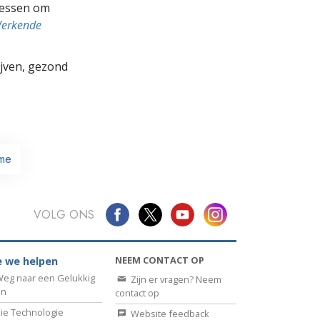
cessen om
Werkende
lijven, gezond
me
VOLG ONS
NEEM CONTACT OP
 we helpen
eg naar een Gelukkig
Zijn er vragen? Neem
en
contact op
ie Technologie
Website feedback