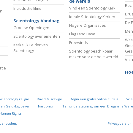
de wereld
Recl
Vind een Scientology Kerk
Introductiefilms
an
Drug
Ideale Scientology Kerken
Scientology Vandaag
De F
Hogere Organisaties
Grootse Openingen
Men
Flag Land Base
Scientology evenementen
Waa
Freewinds
Kerkelijk Leider van
Gees
Scientology
Scientology beschikbaar
Gez
maken voor de hele wereld
Volu
tie
Hoe
Scientology religie
David Miscavige
Begin een gratis online cursus
Scie
een Gelukkig Leven
Narconon
Ter ondersteuning van een Drugsvrije Were
 Human Rights
rbehouden.
Privacybeleid
•