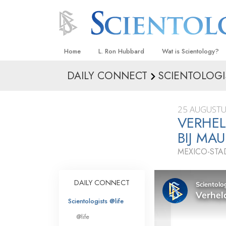
Home
L. Ron Hubbard
Wat is Scientology?
DAILY CONNECT
SCIENTOLOGI
Overtuigingen & Prakt
De Credo’s en Codes 
25 AUGUSTU
Wat scientologen zeg
VERHEL
Scientology
BIJ MAU
Maak kennis met een 
MEXICO-STA
Binnen in een Kerk
DAILY CONNECT
De Grondbeginselen 
Scientologists @life
Een Inleiding tot Diane
@life
Liefde en Haat –