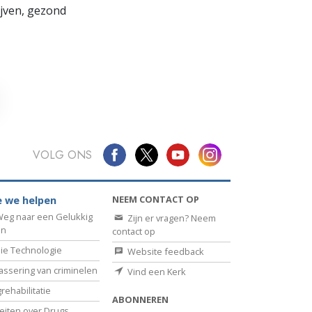
lijven, gezond
VOLG ONS
NEEM CONTACT OP
 we helpen
eg naar een Gelukkig
Zijn er vragen? Neem
en
contact op
ie Technologie
Website feedback
assering van criminelen
Vind een Kerk
rehabilitatie
ABONNEREN
eiten over Drugs