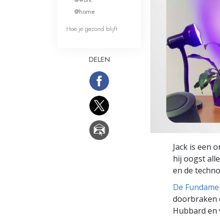
Wat is Grootheid?
@home
Hoe je gezond blijft
DELEN
Jack is een 
hij oogst all
en de techno
De Fundamen
doorbraken e
Hubbard en v