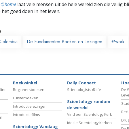
ts @home
laat vele mensen uit de hele wereld zien die veilig b
e het goed doen in het leven.
n
Colombia
De Fundamenten Boeken en Lezingen
@work
Boekwinkel
Daily Connect
Hoe
line
Beginnersboeken
Scientologists @life
De W
Lev
Luisterboeken
Scientology rondom
Stud
Introductielezingen
de wereld
Recl
Vind een Scientology Kerk
Introductiefilms
an
Drug
Ideale Scientology Kerken
Scientology Vandaag
De F