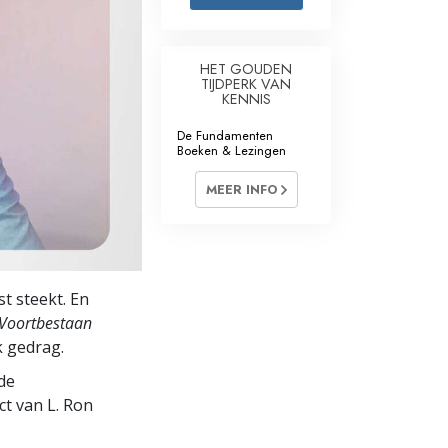
Oplossingen voor het Drugsprobleem
HET GOUDEN
Kinderen
TIJDPERK VAN
KENNIS
Hulpmiddelen bij het Dagelijks Werk
De Fundamenten
Boeken & Lezingen
Ethiek en de Condities
MEER INFO
De Oorzaak van Onderdrukking
Feitenonderzoek
De Grondbeginselen van Organiseren
t steekt. En
De Grondslagen van Public Relations
Voortbestaan
k gedrag.
Taakstellingen en Doelen
de
De Technologie van Studeren
ct van L. Ron
Communicatie