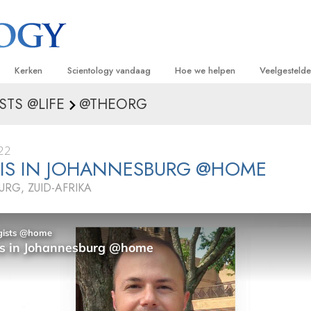
Kerken
Scientology vandaag
Hoe we helpen
Veelgesteld
STS @LIFE
@THEORG
ijken
Vind een kerk
Grootse Openingen
De Weg naar een Gelukkig Leven
Achtergrond
Beginn
van Scientology
Ideale Scientology Kerken
Scientology evenementen
Applied Scholastics
Binnen in ee
Luister
22
gen over
Hogere Organisaties
David Miscavige – Kerkelijk Leider van
Criminon
De organisat
Introdu
IS IN JOHANNESBURG @HOME
Scientology
RG, ZUID-AFRIKA
Flag Land Base
Narconon
Introduc
scientoloog
Freewinds
De Feiten over Drugs
Dienst
Scientology beschikbaar maken voor de
United for Human Rights
van Scientology
hele wereld
Citizens Commission on Human Ri
tics
Scientology Volunteer Ministers