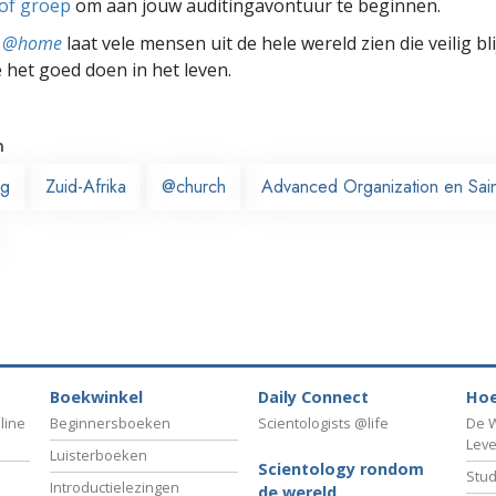
 of groep
om aan jouw auditingavontuur te beginnen.
ts @home
laat vele mensen uit de hele wereld zien die veilig b
e het goed doen in het leven.
n
rg
Zuid-Afrika
@church
Advanced Organization en Saint
Boekwinkel
Daily Connect
Hoe
line
Beginnersboeken
Scientologists @life
De W
Lev
Luisterboeken
Scientology rondom
Stud
Introductielezingen
de wereld