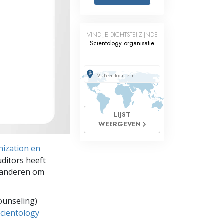
Oplossingen voor het Drugsprobleem
VIND JE DICHTSTBIJZIJNDE
Kinderen
Scientology organisatie
Hulpmiddelen bij het Dagelijks Werk
Ethiek en de Condities
De Oorzaak van Onderdrukking
LIJST
Feitenonderzoek
WEERGEVEN
De Grondbeginselen van Organiseren
ization en
De Grondslagen van Public Relations
uditors heeft
ij anderen om
Taakstellingen en Doelen
De Technologie van Studeren
ounseling)
Scientology
Communicatie