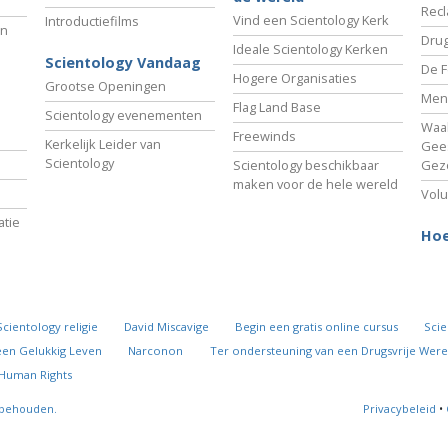
Recl
Vind een Scientology Kerk
Introductiefilms
an
Drug
Ideale Scientology Kerken
Scientology Vandaag
De F
Hogere Organisaties
Grootse Openingen
Men
Flag Land Base
Scientology evenementen
Waa
Freewinds
Kerkelijk Leider van
Gees
Scientology
Scientology beschikbaar
Gez
maken voor de hele wereld
Volu
tie
Hoe
Scientology religie
David Miscavige
Begin een gratis online cursus
Scie
een Gelukkig Leven
Narconon
Ter ondersteuning van een Drugsvrije Were
 Human Rights
rbehouden.
Privacybeleid
•