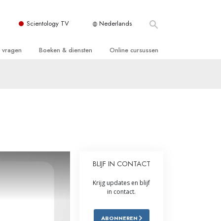
Scientology TV
Nederlands
e vragen
Boeken & diensten
Online cursussen
 en Grondbeginselen
ersboeken
Hoe men Conflicten moet Oplossen
n Kerk
boeken
De Drijfveren van het Bestaan
ie van Scientology
ctielezingen
De Componenten van Begrip
tiefilms
Oplossingen voor een Gevaarlijke
Omgeving
en voor beginners
Assisten voor Ziektes en Verwondingen
BLIJF IN CONTACT
Integriteit en Eerlijkheid
Krijg updates en blijf
in contact.
ghts
Het Huwelijk
ABONNEREN
De Toonschaal van Emoties