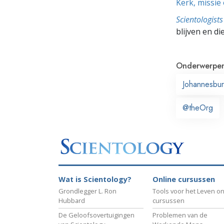
Kerk, missie
Scientologis
blijven en di
Onderwerpe
Johannesbu
@theOrg
Wat is Scientology?
Online cursussen
Grondlegger L. Ron
Tools voor het Leven on
Hubbard
cursussen
De Geloofsovertuigingen
Problemen van de