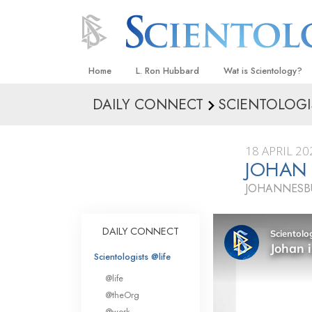
Home
L. Ron Hubbard
Wat is Scientology?
DAILY CONNECT
SCIENTOLOGI
Overtuigingen & Prakt
De Credo’s en Codes 
18 APRIL 20
Wat scientologen zeg
JOHAN 
Scientology
JOHANNESBU
Maak kennis met een 
Binnen in een Kerk
DAILY CONNECT
De Grondbeginselen 
Scientologists @life
@life
Een Inleiding tot Diane
@theOrg
Liefde en Haat –
@work