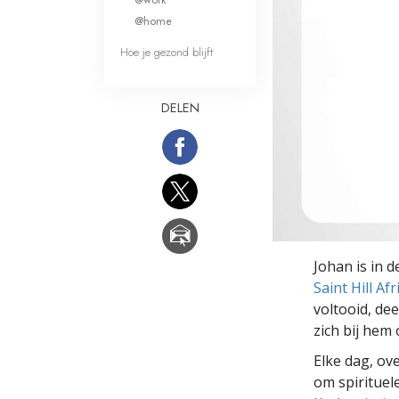
Wat is Grootheid?
@home
Hoe je gezond blijft
DELEN
Johan is in d
Saint Hill Afr
voltooid, dee
zich bij hem 
Elke dag, ov
om spirituele