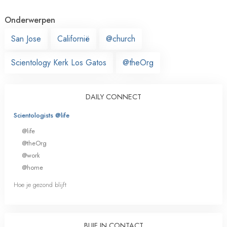
Onderwerpen
San Jose
Californië
@church
Scientology Kerk Los Gatos
@theOrg
DAILY CONNECT
Scientologists @life
@life
@theOrg
@work
@home
Hoe je gezond blijft
BLIJF IN CONTACT