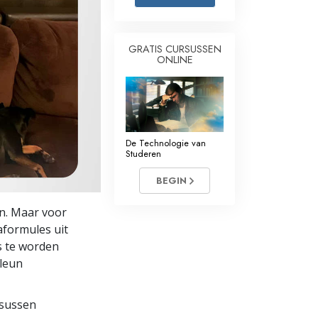
Oplossingen voor het Drugsprobleem
GRATIS CURSUSSEN
Kinderen
ONLINE
Hulpmiddelen bij het Dagelijks Werk
Ethiek en de Condities
De Oorzaak van Onderdrukking
De Technologie van
Studeren
Feitenonderzoek
BEGIN
De Grondbeginselen van Organiseren
en. Maar voor
De Grondslagen van Public Relations
­formules uit
s te worden
Taakstellingen en Doelen
 leun
De Technologie van Studeren
rsussen
Communicatie