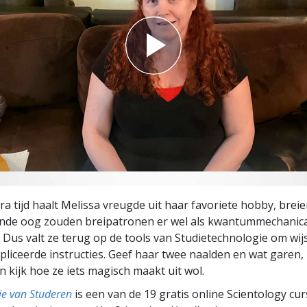
ra tijd haalt Melissa vreugde uit haar favoriete hobby, brei
nde oog zouden breipatronen er wel als kwantum­mechanica
 Dus valt ze terug op de tools van Studietechnologie om wij
pliceerde instructies. Geef haar twee naalden en wat garen,
n kijk hoe ze iets magisch maakt uit wol.
ie van Studeren
is een van de 19 gratis online Scientology cu