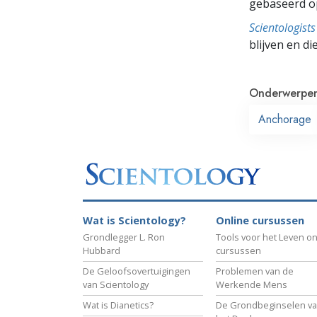
gebaseerd o
Scientologis
blijven en di
Onderwerpe
Anchorage
Wat is Scientology?
Online cursussen
Grondlegger L. Ron
Tools voor het Leven on
Hubbard
cursussen
De Geloofsovertuigingen
Problemen van de
van Scientology
Werkende Mens
Wat is Dianetics?
De Grondbeginselen v