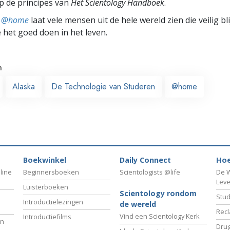
p de principes van
Het Scientology Handboek
.
ts @home
laat vele mensen uit de hele wereld zien die veilig b
e het goed doen in het leven.
n
Alaska
De Technologie van Studeren
@home
Boekwinkel
Daily Connect
Hoe
line
Beginnersboeken
Scientologists @life
De W
Lev
Luisterboeken
Scientology rondom
Stud
Introductielezingen
de wereld
Recl
Vind een Scientology Kerk
Introductiefilms
an
Drug