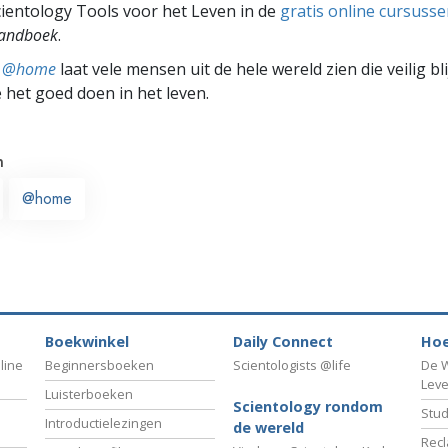
ientology Tools voor het Leven in de
gratis online cursuss
Handboek
.
ts @home
laat vele mensen uit de hele wereld zien die veilig b
e het goed doen in het leven.
n
@home
Boekwinkel
Daily Connect
Hoe
line
Beginnersboeken
Scientologists @life
De W
Lev
Luisterboeken
Scientology rondom
Stud
Introductielezingen
de wereld
Recl