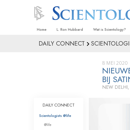
Home
L. Ron Hubbard
Wat is Scientology?
DAILY CONNECT
SCIENTOLOGI
Overtuigingen & Prakt
De Credo’s en Codes 
8 MEI 2020
Wat scientologen zeg
NIEUW
Scientology
BIJ SAT
Maak kennis met een 
NEW DELHI,
Binnen in een Kerk
DAILY CONNECT
De Grondbeginselen 
Scientologists @life
Een Inleiding tot Diane
@life
Liefde en Haat –