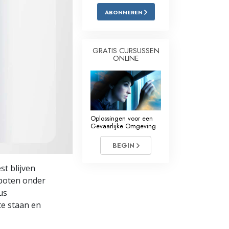
ABONNEREN
Oplossingen voor het Drugsprobleem
Kinderen
GRATIS CURSUSSEN
ONLINE
Hulpmiddelen bij het Dagelijks Werk
Ethiek en de Condities
De Oorzaak van Onderdrukking
Oplossingen voor een
Feitenonderzoek
Gevaarlijke Omgeving
De Grondbeginselen van Organiseren
BEGIN
De Grondslagen van Public Relations
st blijven
e poten onder
Taakstellingen en Doelen
us
De Technologie van Studeren
e staan en
Communicatie