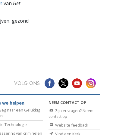
en
van
Het
lijven, gezond
VOLG ONS
NEEM CONTACT OP
 we helpen
eg naar een Gelukkig
Zijn er vragen? Neem
en
contact op
ie Technologie
Website feedback
assering van criminelen
Vind een Kerk