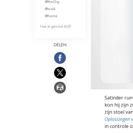
@theOrg
Wat is Grootheid?
@work
@home
Hoe je gezond blijft
DELEN
Satinder run
kon hij zijn 
zijn stoel v
Oplossingen 
in controle o