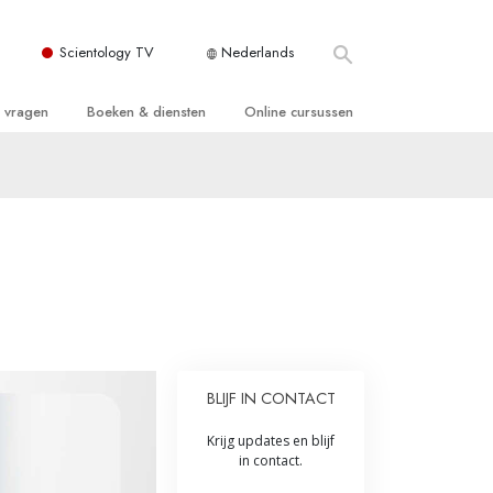
Scientology TV
Nederlands
e vragen
Boeken & diensten
Online cursussen
 en Grondbeginselen
ersboeken
Hoe men Conflicten moet Oplossen
n Kerk
boeken
De Drijfveren van het Bestaan
ie van Scientology
ctielezingen
De Componenten van Begrip
tiefilms
Oplossingen voor een Gevaarlijke
Omgeving
en voor beginners
Assisten voor Ziektes en Verwondingen
BLIJF IN CONTACT
Integriteit en Eerlijkheid
ghts
Krijg updates en blijf
Het Huwelijk
in contact.
De Toonschaal van Emoties