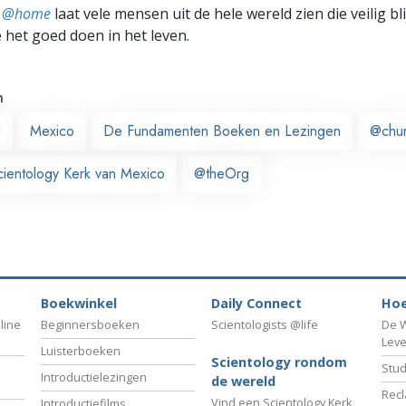
ts @home
laat vele mensen uit de hele wereld zien die veilig b
e het goed doen in het leven.
n
d
Mexico
De Fundamenten Boeken en Lezingen
@chu
cientology Kerk van Mexico
@theOrg
Boekwinkel
Daily Connect
Hoe
line
Beginnersboeken
Scientologists @life
De W
Lev
Luisterboeken
Scientology rondom
Stud
Introductielezingen
de wereld
Recl
Vind een Scientology Kerk
Introductiefilms