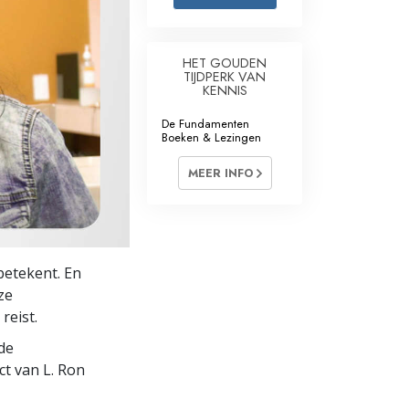
Oplossingen voor het Drugsprobleem
HET GOUDEN
Kinderen
TIJDPERK VAN
KENNIS
Hulpmiddelen bij het Dagelijks Werk
De Fundamenten
Boeken & Lezingen
Ethiek en de Condities
MEER INFO
De Oorzaak van Onderdrukking
Feitenonderzoek
De Grondbeginselen van Organiseren
betekent. En
De Grondslagen van Public Relations
ze
reist.
Taakstellingen en Doelen
de
De Technologie van Studeren
ct van L. Ron
Communicatie