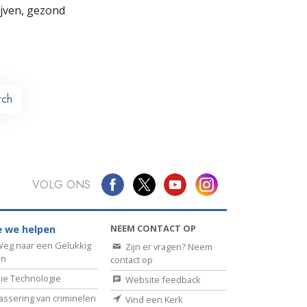
lijven, gezond
rch
VOLG ONS
NEEM CONTACT OP
 we helpen
eg naar een Gelukkig
Zijn er vragen? Neem
en
contact op
ie Technologie
Website feedback
assering van criminelen
Vind een Kerk