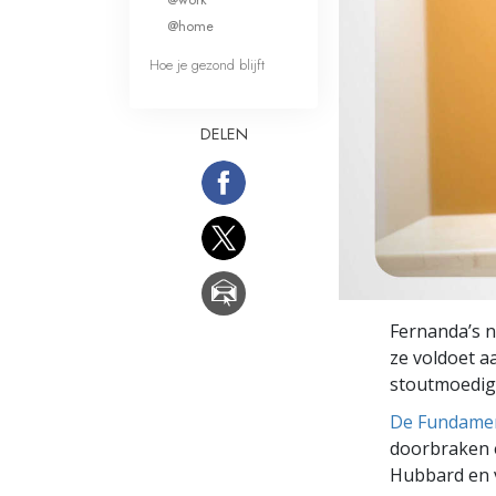
Wat is Grootheid?
@home
Hoe je gezond blijft
DELEN
Fernanda’s n
ze voldoet a
stoutmoedig
De Fundamen
doorbraken e
Hubbard en v