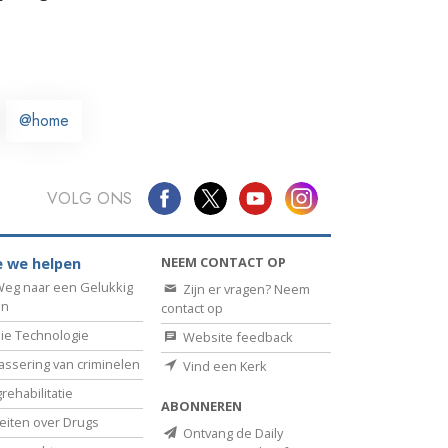
@home
VOLG ONS
NEEM CONTACT OP
 we helpen
eg naar een Gelukkig
Zijn er vragen? Neem
en
contact op
ie Technologie
Website feedback
assering van criminelen
Vind een Kerk
rehabilitatie
ABONNEREN
eiten over Drugs
Ontvang de Daily