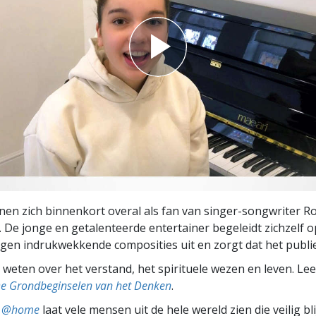
n zich binnenkort overal als fan van singer-songwriter R
De jonge en getalenteerde entertainer begeleidt zichzelf o
igen indrukwekkende composities uit en zorgt dat het publie
weten over het verstand, het spirituele wezen en leven. Le
De Grondbeginselen van het Denken
.
ts @home
laat vele mensen uit de hele wereld zien die veilig b