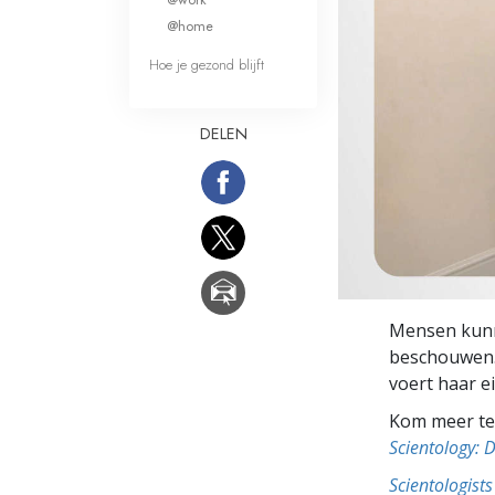
Wat is Grootheid?
@home
Hoe je gezond blijft
DELEN
Mensen kunne
beschouwen. 
voert haar e
Kom meer te 
Scientology: 
Scientologis