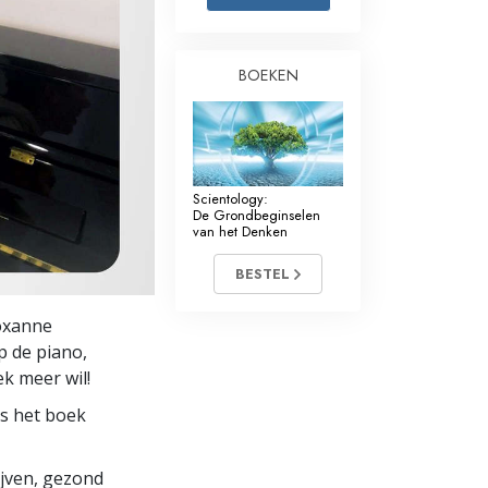
Oplossingen voor het Drugsprobleem
BOEKEN
Kinderen
Hulpmiddelen bij het Dagelijks Werk
Ethiek en de Condities
Scientology:
De Oorzaak van Onderdrukking
De Grondbeginselen
van het Denken
Feitenonderzoek
BESTEL
De Grondbeginselen van Organiseren
oxanne
De Grondslagen van Public Relations
p de piano,
k meer wil!
Taakstellingen en Doelen
es het boek
De Technologie van Studeren
Communicatie
lijven, gezond