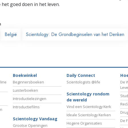
e het goed doen in het leven.
n
België
Scientology: De Grondbeginselen van het Denken
Boekwinkel
Daily Connect
Hoe
line
Beginnersboeken
Scientologists @life
De W
Lev
Luisterboeken
Scientology rondom
Stud
Introductielezingen
de wereld
Recl
Vind een Scientology Kerk
Introductiefilms
an
Drug
Ideale Scientology Kerken
Scientology Vandaag
De F
Hogere Organisaties
Grootse Openingen