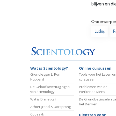
blijven en di
Onderwerpe
Luduş
R
Wat is Scientology?
Online cursussen
Grondlegger L. Ron
Tools voor het Leven on
Hubbard
cursussen
De Geloofsovertuigingen
Problemen van de
van Scientology
Werkende Mens
Wat is Dianetics?
De Grondbeginselen v
het Denken
Achtergrond & Oorsprong
Codes &
Diensten voor