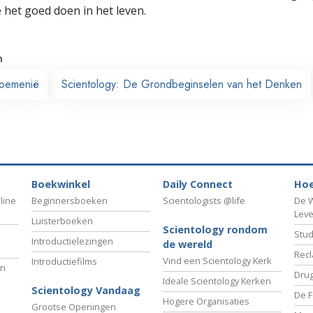
e het goed doen in het leven.
n
oemenië
Scientology: De Grondbeginselen van het Denken
Boekwinkel
Daily Connect
Hoe
line
Beginnersboeken
Scientologists @life
De W
Lev
Luisterboeken
Scientology rondom
Stud
Introductielezingen
de wereld
Recl
Vind een Scientology Kerk
Introductiefilms
an
Drug
Ideale Scientology Kerken
Scientology Vandaag
De F
Hogere Organisaties
Grootse Openingen