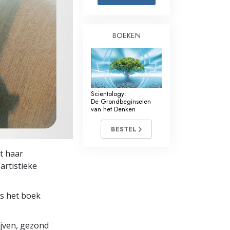
Oplossingen voor het Drugsprobleem
BOEKEN
Kinderen
Hulpmiddelen bij het Dagelijks Werk
Ethiek en de Condities
Scientology:
De Oorzaak van Onderdrukking
De Grondbeginselen
van het Denken
Feitenonderzoek
BESTEL
De Grondbeginselen van Organiseren
t haar
De Grondslagen van Public Relations
artistieke
Taakstellingen en Doelen
es het boek
De Technologie van Studeren
Communicatie
lijven, gezond