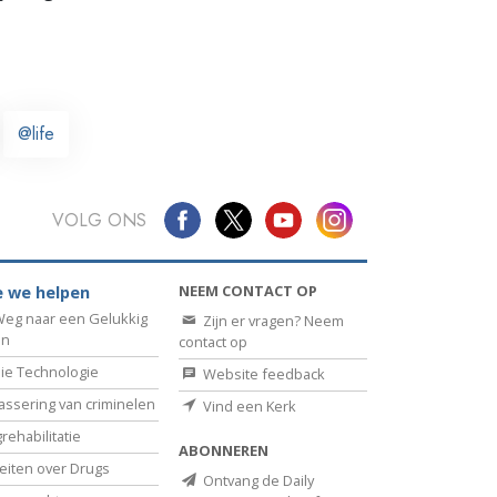
@life
VOLG ONS
NEEM CONTACT OP
 we helpen
eg naar een Gelukkig
Zijn er vragen? Neem
en
contact op
ie Technologie
Website feedback
assering van criminelen
Vind een Kerk
rehabilitatie
ABONNEREN
eiten over Drugs
Ontvang de Daily