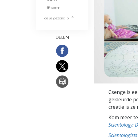
Wat is Grootheid?
@home
Hoe je gezond blijft
DELEN
Csenge is e
gekleurde po
creatie is z
Kom meer te 
Scientology: 
Scientologis