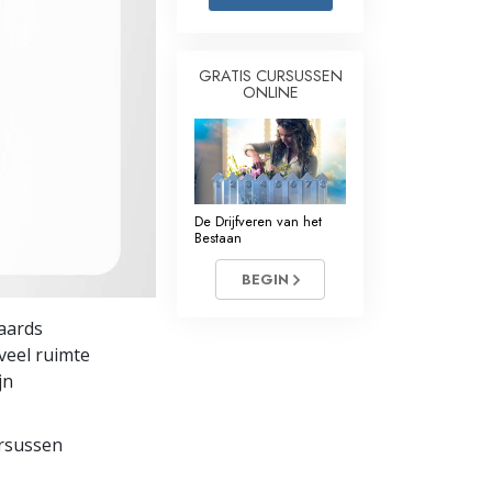
Oplossingen voor het Drugsprobleem
GRATIS CURSUSSEN
Kinderen
ONLINE
Hulpmiddelen bij het Dagelijks Werk
Ethiek en de Condities
De Oorzaak van Onderdrukking
De Drijfveren van het
Bestaan
Feitenonderzoek
BEGIN
De Grondbeginselen van Organiseren
aards
De Grondslagen van Public Relations
veel ruimte
jn
Taakstellingen en Doelen
De Technologie van Studeren
ursussen
Communicatie