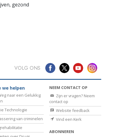
lijven, gezond
VOLG ONS
NEEM CONTACT OP
 we helpen
eg naar een Gelukkig
Zijn er vragen? Neem
en
contact op
ie Technologie
Website feedback
assering van criminelen
Vind een Kerk
rehabilitatie
ABONNEREN
eiten over Drugs