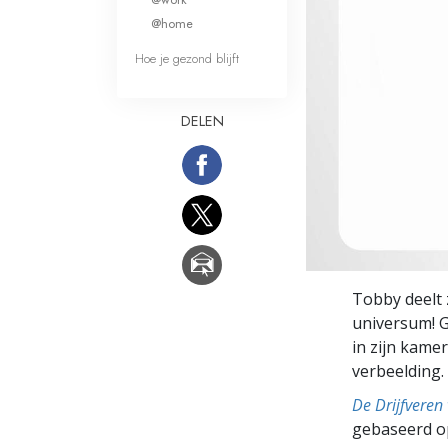
Wat is Grootheid?
@home
Hoe je gezond blijft
DELEN
Tobby deelt 
universum! G
in zijn kame
verbeelding.
De Drijfveren
gebaseerd o