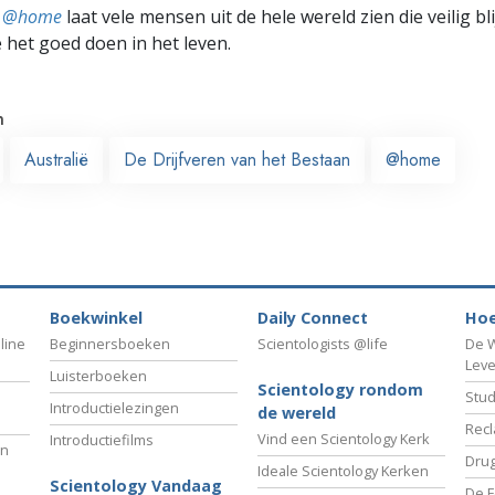
ts @home
laat vele mensen uit de hele wereld zien die veilig b
e het goed doen in het leven.
n
Australië
De Drijfveren van het Bestaan
@home
Boekwinkel
Daily Connect
Hoe
line
Beginnersboeken
Scientologists @life
De W
Lev
Luisterboeken
Scientology rondom
Stud
Introductielezingen
de wereld
Recl
Vind een Scientology Kerk
Introductiefilms
an
Drug
Ideale Scientology Kerken
Scientology Vandaag
De F