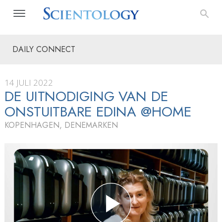
DAILY CONNECT
14 JULI 2022
DE UITNODIGING VAN DE
ONSTUITBARE EDINA @HOME
KOPENHAGEN, DENEMARKEN