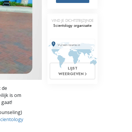
Oplossingen voor het Drugsprobleem
VIND JE DICHTSTBIJZIJNDE
Kinderen
Scientology organisatie
Hulpmiddelen bij het Dagelijks Werk
Ethiek en de Condities
De Oorzaak van Onderdrukking
LIJST
Feitenonderzoek
WEERGEVEN
De Grondbeginselen van Organiseren
: de
De Grondslagen van Public Relations
lijk is om
 gaat!
Taakstellingen en Doelen
ounseling)
De Technologie van Studeren
Scientology
Communicatie