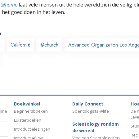
ts @home
laat vele mensen uit de hele wereld zien die veilig b
e het goed doen in het leven.
n
s
Californië
@church
Advanced Organization Los Ange
Boekwinkel
Daily Connect
Hoe
line
Beginnersboeken
Scientologists @life
De W
Lev
Luisterboeken
Scientology rondom
Stud
Introductielezingen
de wereld
Recl
Vind een Scientology Kerk
Introductiefilms