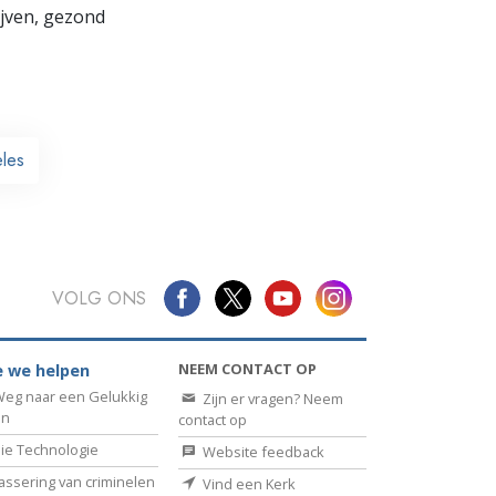
lijven, gezond
les
VOLG ONS
NEEM CONTACT OP
 we helpen
eg naar een Gelukkig
Zijn er vragen? Neem
en
contact op
ie Technologie
Website feedback
assering van criminelen
Vind een Kerk