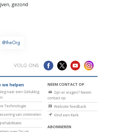
lijven, gezond
@theOrg
VOLG ONS
NEEM CONTACT OP
 we helpen
eg naar een Gelukkig
Zijn er vragen? Neem
en
contact op
ie Technologie
Website feedback
assering van criminelen
Vind een Kerk
rehabilitatie
ABONNEREN
eiten over Drugs