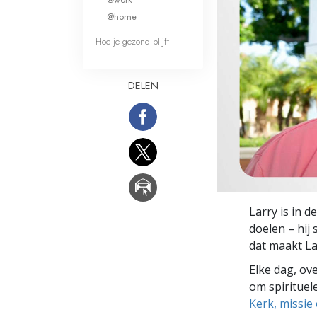
Wat is Grootheid?
@home
Hoe je gezond blijft
DELEN
Larry is in d
doelen – hij
dat maakt La
Elke dag, ov
om spirituele
Kerk, missie