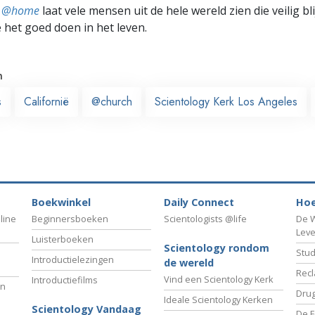
ts @home
laat vele mensen uit de hele wereld zien die veilig b
e het goed doen in het leven.
n
s
Californië
@church
Scientology Kerk Los Angeles
Boekwinkel
Daily Connect
Hoe
line
Beginnersboeken
Scientologists @life
De W
Lev
Luisterboeken
Scientology rondom
Stud
Introductielezingen
de wereld
Recl
Vind een Scientology Kerk
Introductiefilms
an
Drug
Ideale Scientology Kerken
Scientology Vandaag
De F