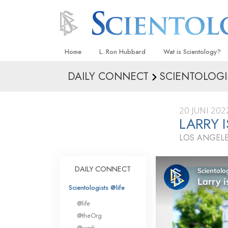
Home
L. Ron Hubbard
Wat is Scientology?
DAILY CONNECT
SCIENTOLOGI
Overtuigingen & Prakt
De Credo’s en Codes 
20 JUNI 202
Wat scientologen zeg
LARRY 
Scientology
LOS ANGELE
Maak kennis met een 
Binnen in een Kerk
DAILY CONNECT
De Grondbeginselen 
Scientologists @life
@life
Een Inleiding tot Diane
@theOrg
Liefde en Haat –
@work