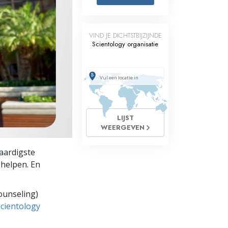
Oplossingen voor het Drugsprobleem
VIND JE DICHTSTBIJZIJNDE
Kinderen
Scientology organisatie
Hulpmiddelen bij het Dagelijks Werk
Ethiek en de Condities
De Oorzaak van Onderdrukking
LIJST
Feitenonderzoek
WEERGEVEN
De Grondbeginselen van Organiseren
aardigste
De Grondslagen van Public Relations
 helpen. En
Taakstellingen en Doelen
ounseling)
De Technologie van Studeren
Scientology
Communicatie