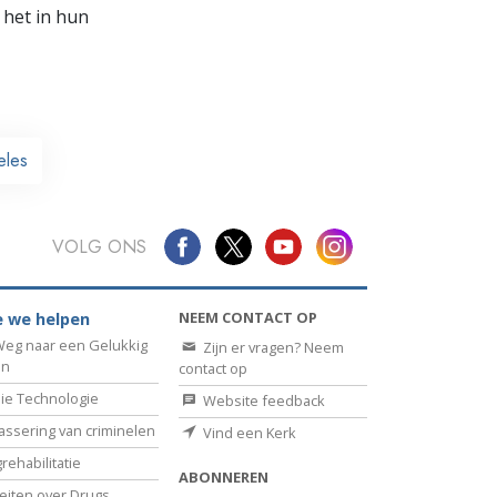
 het in hun
eles
VOLG ONS
NEEM CONTACT OP
 we helpen
eg naar een Gelukkig
Zijn er vragen? Neem
en
contact op
ie Technologie
Website feedback
assering van criminelen
Vind een Kerk
rehabilitatie
ABONNEREN
eiten over Drugs