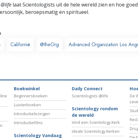
 @life
laat Scientologists uit de hele wereld zien en hoe goed
ersoonlijk, beroepsmatig en spiritueel.
n
s
Californië
@theOrg
Advanced Organization Los Ang
Boekwinkel
Daily Connect
Hoe
line
Beginnersboeken
Scientologists @life
De W
Lev
Luisterboeken
Scientology rondom
Stud
Introductielezingen
de wereld
Recl
Vind een Scientology Kerk
Introductiefilms
an
Drug
Ideale Scientology Kerken
Scientology Vandaag
De F