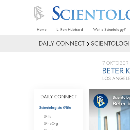
Home
L. Ron Hubbard
Wat is Scientology?
DAILY CONNECT
SCIENTOLOGI
Overtuigingen & Prakt
De Credo’s en Codes 
7 OKTOBER 
Wat scientologen zeg
BETER 
Scientology
LOS ANGELE
Maak kennis met een 
Binnen in een Kerk
DAILY CONNECT
De Grondbeginselen 
Scientologists @life
@life
Een Inleiding tot Diane
@theOrg
Liefde en Haat –