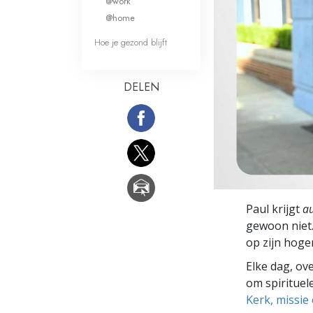
@work
Wat is Grootheid?
@home
Hoe je gezond blijft
DELEN
Paul krijgt
au
gewoon niet. 
op zijn hoge
Elke dag, ov
om spirituele
Kerk, missie