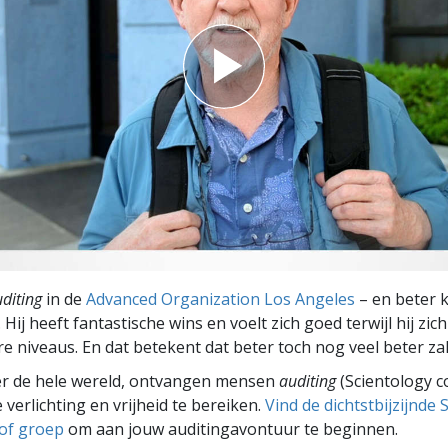
diting
in de
Advanced Organization Los Angeles
– en beter 
Hij heeft fantastische wins en voelt zich goed terwijl hij zic
re niveaus. En dat betekent dat beter toch nog veel beter za
er de hele wereld, ontvangen mensen
auditing
(Scientology c
 verlichting en vrijheid te bereiken.
Vind de dichtstbijzijnde 
 of groep
om aan jouw auditingavontuur te beginnen.