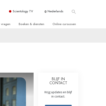
Scientology TV
Nederlands
e vragen
Boeken & diensten
Online cursussen
 en Grondbeginselen
ersboeken
Hoe men Conflicten moet Oplossen
n Kerk
boeken
De Drijfveren van het Bestaan
ie van Scientology
ctielezingen
De Componenten van Begrip
tiefilms
Oplossingen voor een Gevaarlijke
Omgeving
en voor beginners
Assisten voor Ziektes en Verwondingen
BLIJF IN
CONTACT
Integriteit en Eerlijkheid
Krijg updates en blijf
ghts
Het Huwelijk
in contact.
De Toonschaal van Emoties