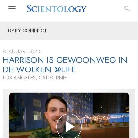
DAILY CONNECT
8 JANUARI 2023
HARRISON IS GEWOONWEG IN
DE WOLKEN @LIFE
LOS ANGELES, CALIFORNIË