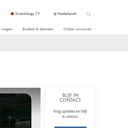
Scientology TV
Nederlands
e vragen
Boeken & diensten
Online cursussen
 en Grondbeginselen
ersboeken
Hoe men Conflicten moet Oplossen
n Kerk
boeken
De Drijfveren van het Bestaan
ie van Scientology
ctielezingen
De Componenten van Begrip
tiefilms
Oplossingen voor een Gevaarlijke
Omgeving
en voor beginners
Assisten voor Ziektes en Verwondingen
BLIJF IN
CONTACT
Integriteit en Eerlijkheid
Krijg updates en blijf
ghts
Het Huwelijk
in contact.
De Toonschaal van Emoties