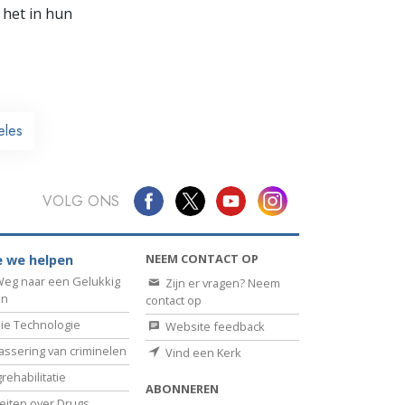
 het in hun
eles
VOLG ONS
NEEM CONTACT OP
 we helpen
eg naar een Gelukkig
Zijn er vragen? Neem
en
contact op
ie Technologie
Website feedback
assering van criminelen
Vind een Kerk
rehabilitatie
ABONNEREN
eiten over Drugs