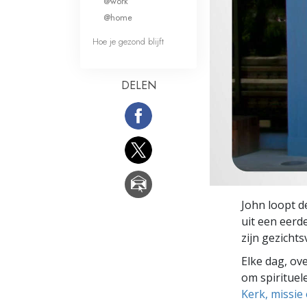
@work
Wat is Grootheid?
@home
Hoe je gezond blijft
DELEN
John loopt 
uit een eerd
zijn gezichtsv
Elke dag, ov
om spirituele
Kerk, missie