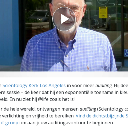
de
Scientology Kerk Los Angeles
in voor meer
auditing
. Hij de
ere sessie – de keer dat hij een exponentiële toename in kle
eld. En nu ziet hij @life zoals het is!
er de hele wereld, ontvangen mensen
auditing
(Scientology c
 verlichting en vrijheid te bereiken.
Vind de dichtstbijzijnde 
 of groep
om aan jouw auditingavontuur te beginnen.