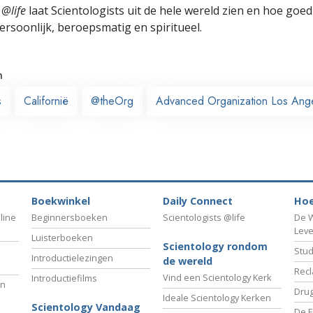
 @life
laat Scientologists uit de hele wereld zien en hoe goed
ersoonlijk, beroepsmatig en spiritueel.
n
s
Californië
@theOrg
Advanced Organization Los Ang
Boekwinkel
Daily Connect
Hoe
line
Beginnersboeken
Scientologists @life
De W
Lev
Luisterboeken
Scientology rondom
Stud
Introductielezingen
de wereld
Recl
Vind een Scientology Kerk
Introductiefilms
an
Drug
Ideale Scientology Kerken
Scientology Vandaag
De F