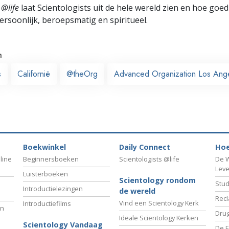
 @life
laat Scientologists uit de hele wereld zien en hoe goed
ersoonlijk, beroepsmatig en spiritueel.
n
s
Californië
@theOrg
Advanced Organization Los Ang
Boekwinkel
Daily Connect
Hoe
line
Beginnersboeken
Scientologists @life
De W
Lev
Luisterboeken
Scientology rondom
Stud
Introductielezingen
de wereld
Recl
Vind een Scientology Kerk
Introductiefilms
an
Drug
Ideale Scientology Kerken
Scientology Vandaag
De F