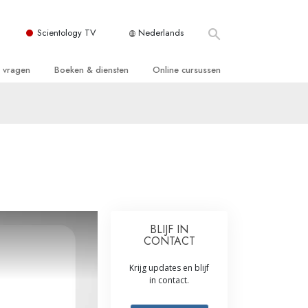
Scientology TV
Nederlands
e vragen
Boeken & diensten
Online cursussen
 en Grondbeginselen
ersboeken
Hoe men Conflicten moet Oplossen
n Kerk
boeken
De Drijfveren van het Bestaan
ie van Scientology
ctielezingen
De Componenten van Begrip
tiefilms
Oplossingen voor een Gevaarlijke
Omgeving
en voor beginners
Assisten voor Ziektes en Verwondingen
BLIJF IN
CONTACT
Integriteit en Eerlijkheid
Krijg updates en blijf
ghts
Het Huwelijk
in contact.
De Toonschaal van Emoties