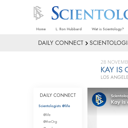
Home
L. Ron Hubbard
Wat is Scientology?
DAILY CONNECT
SCIENTOLOGI
Overtuigingen & Prakt
De Credo’s en Codes 
28 NOVEMB
Wat scientologen zeg
KAY IS
Scientology
LOS ANGELE
Maak kennis met een 
Binnen in een Kerk
DAILY CONNECT
De Grondbeginselen 
Scientologists @life
@life
Een Inleiding tot Diane
@theOrg
Liefde en Haat –