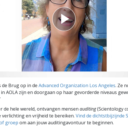
is de Brug op in de
Advanced Organization Los Angeles
. Ze 
n in AOLA zijn en doorgaan op haar gevorderde niveaus ge
”
er de hele wereld, ontvangen mensen
auditing
(Scientology c
 verlichting en vrijheid te bereiken.
Vind de dichtstbijzijnde 
 of groep
om aan jouw auditingavontuur te beginnen.