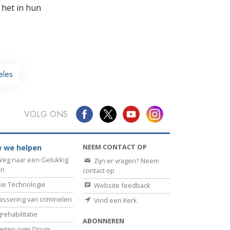
 het in hun
eles
VOLG ONS
NEEM CONTACT OP
 we helpen
eg naar een Gelukkig
Zijn er vragen? Neem
en
contact op
ie Technologie
Website feedback
assering van criminelen
Vind een Kerk
rehabilitatie
ABONNEREN
eiten over Drugs