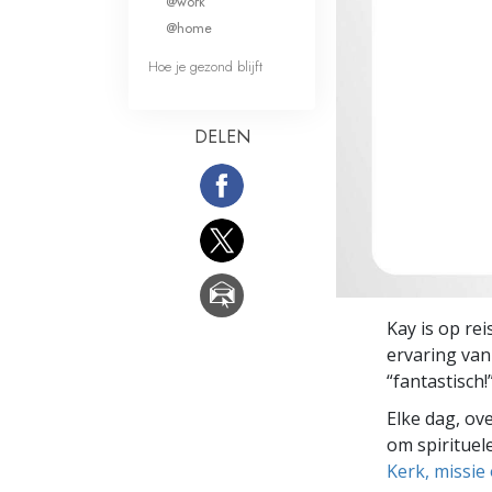
@work
Wat is Grootheid?
@home
Hoe je gezond blijft
DELEN
Kay is op re
ervaring va
“fantastisch!
Elke dag, ov
om spirituele
Kerk, missie