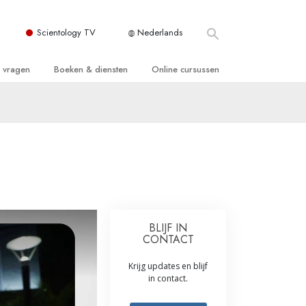
Scientology TV
Nederlands
e vragen
Boeken & diensten
Online cursussen
 en Grondbeginselen
ersboeken
Hoe men Conflicten moet Oplossen
n Kerk
boeken
De Drijfveren van het Bestaan
ie van Scientology
ctielezingen
De Componenten van Begrip
tiefilms
Oplossingen voor een Gevaarlijke
Omgeving
en voor beginners
Assisten voor Ziektes en Verwondingen
BLIJF IN
CONTACT
Integriteit en Eerlijkheid
Krijg updates en blijf
ghts
Het Huwelijk
in contact.
De Toonschaal van Emoties