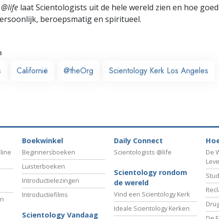
 @life
laat Scientologists uit de hele wereld zien en hoe goed
ersoonlijk, beroepsmatig en spiritueel.
n
s
Californië
@theOrg
Scientology Kerk Los Angeles
Boekwinkel
Daily Connect
Hoe
line
Beginnersboeken
Scientologists @life
De W
Lev
Luisterboeken
Scientology rondom
Stud
Introductielezingen
de wereld
Recl
Vind een Scientology Kerk
Introductiefilms
an
Drug
Ideale Scientology Kerken
Scientology Vandaag
De F