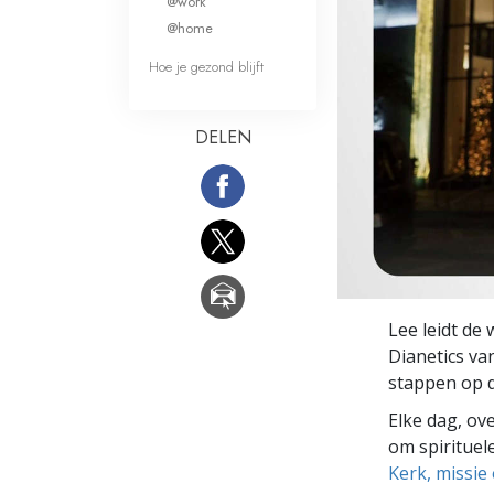
@work
Wat is Grootheid?
@home
Hoe je gezond blijft
DELEN
Lee leidt de 
Dianetics va
stappen op d
Elke dag, ov
om spirituele
Kerk, missie