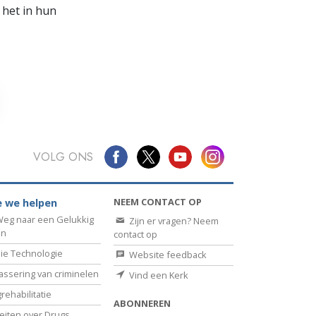
 het in hun
VOLG ONS
NEEM CONTACT OP
 we helpen
eg naar een Gelukkig
Zijn er vragen? Neem
en
contact op
ie Technologie
Website feedback
assering van criminelen
Vind een Kerk
rehabilitatie
ABONNEREN
eiten over Drugs