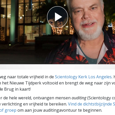
weg naar totale vrijheid in de
Scientology Kerk Los Angeles
.
n het Nieuwe Tijdperk voltooid en brengt de weg naar zijn 
e Brug in kaart!
er de hele wereld, ontvangen mensen
auditing
(Scientology c
 verlichting en vrijheid te bereiken.
Vind de dichtstbijzijnde 
 of groep
om aan jouw auditingavontuur te beginnen.