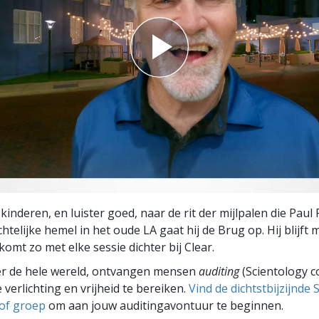
 kinderen, en luister goed, naar de rit der mijlpalen die Paul
telijke hemel in het oude LA gaat hij de Brug op. Hij blijft 
komt zo met elke sessie dichter bij Clear.
er de hele wereld, ontvangen mensen
auditing
(Scientology c
 verlichting en vrijheid te bereiken.
Vind de dichtstbijzijnde 
 of groep
om aan jouw auditingavontuur te beginnen.