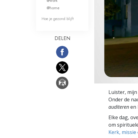
@work
Wat is Grootheid?
@home
Hoe je gezond blijft
DELEN
Luister, mijn
Onder de nach
auditeren
en 
Elke dag, ov
om spirituele
Kerk, missie