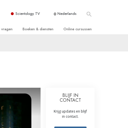
Scientology TV
Nederlands
e vragen
Boeken & diensten
Online cursussen
 en Grondbeginselen
ersboeken
Hoe men Conflicten moet Oplossen
n Kerk
boeken
De Drijfveren van het Bestaan
ie van Scientology
ctielezingen
De Componenten van Begrip
tiefilms
Oplossingen voor een Gevaarlijke
Omgeving
en voor beginners
Assisten voor Ziektes en Verwondingen
BLIJF IN
CONTACT
Integriteit en Eerlijkheid
Krijg updates en blijf
ghts
Het Huwelijk
in contact.
De Toonschaal van Emoties