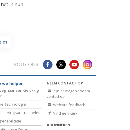
 het in hun
eles
VOLG ONS
NEEM CONTACT OP
 we helpen
eg naar een Gelukkig
Zijn er vragen? Neem
en
contact op
ie Technologie
Website feedback
assering van criminelen
Vind een Kerk
rehabilitatie
ABONNEREN
eiten over Drugs