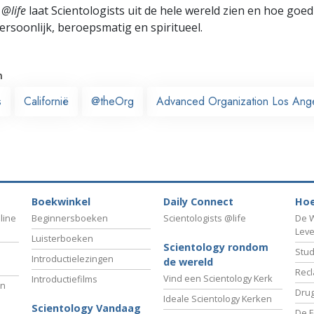
 @life
laat Scientologists uit de hele wereld zien en hoe goed
ersoonlijk, beroepsmatig en spiritueel.
n
s
Californië
@theOrg
Advanced Organization Los Ang
Boekwinkel
Daily Connect
Hoe
line
Beginnersboeken
Scientologists @life
De W
Lev
Luisterboeken
Scientology rondom
Stud
Introductielezingen
de wereld
Recl
Vind een Scientology Kerk
Introductiefilms
an
Drug
Ideale Scientology Kerken
Scientology Vandaag
De F