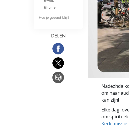
@work
Wat is Grootheid?
@home
Hoe je gezond blijft
DELEN
Nadezhda kom
om haar audi
kan zijn!
Elke dag, ov
om spirituele
Kerk, missie