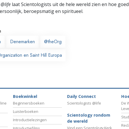
 @life
laat Scientologists uit de hele wereld zien en hoe goed
ersoonlijk, beroepsmatig en spiritueel.
n
n
Denemarken
@theOrg
ganization en Saint Hill Europa
Boekwinkel
Daily Connect
Hoe
line
Beginnersboeken
Scientologists @life
De W
Lev
Luisterboeken
Scientology rondom
Stud
Introductielezingen
de wereld
Recl
Vind een Scientology Kerk
Introductiefilms