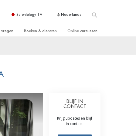
Scientology TV
Nederlands
e vragen
Boeken & diensten
Online cursussen
 en Grondbeginselen
ersboeken
Hoe men Conflicten moet Oplossen
n Kerk
boeken
De Drijfveren van het Bestaan
ie van Scientology
ctielezingen
De Componenten van Begrip
A
tiefilms
Oplossingen voor een Gevaarlijke
Omgeving
en voor beginners
Assisten voor Ziektes en Verwondingen
BLIJF IN
CONTACT
Integriteit en Eerlijkheid
Krijg updates en blijf
ghts
Het Huwelijk
in contact.
De Toonschaal van Emoties