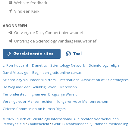
Website feedback
Vind een Kerk
ABONNEREN
Ontvang de Daily Connect-nieuwsbrief
Ontvang de Scientology Vandaag Nieuwsbrief
Gerelateerde sites
Taal
L. Ron Hubbard
Dianetics
Scientology Network
Scientology religie
David Miscavige
Begin een gratis online cursus
Scientology Volunteer Ministers
International Association of Scientologists
De Weg naar een Gelukkig Leven
Narconon
Ter ondersteuning van een Drugsvrije Wereld
Verenigd voor Mensenrechten
Jongeren voor Mensenrechten
Citizens Commission on Human Rights
© 2026
Church of Scientology International.
Alle rechten voorbehouden.
Privacybeleid
•
Cookiebeleid
•
Gebruiksvoorwaarden
•
Juridische mededeling