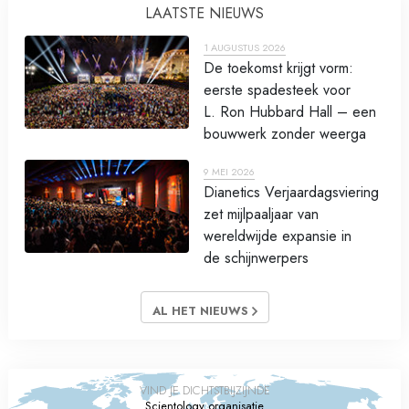
LAATSTE NIEUWS
1 AUGUSTUS 2026
De toekomst krijgt vorm:
eerste spadesteek voor
L. Ron Hubbard Hall – een
bouwwerk zonder weerga
9 MEI 2026
Dianetics Verjaardagsviering
zet mijlpaaljaar van
wereldwijde expansie in
de schijnwerpers
AL HET NIEUWS
VIND JE DICHTSTBIJZIJNDE
Scientology organisatie