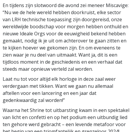
En tijdens zijn slotwoord die avond zei meneer Miscavige:
“Nu we de hele wereld hebben doorkruist, elke sector
van LRH technische toepassing zijn doorgereisd, onze
wereldwijde boodschap voor morgen hebben onthuld en
nieuwe Ideale Orgs voor de eeuwigheid bekend hebben
gemaakt, nodig ik je uit om achterover te gaan zitten en
te kijken hoever we gekomen zijn. En om eveneens te
zien waar je nu deel van uitmaakt. Want ja, dit is een
tijdloos moment in de geschiedenis en een verhaal dat
steeds maar opnieuw verteld zal worden.
Laat nu tot voor altijd elk horloge in deze zaal weer
verdergaan met tikken. Want we gaan nu allemaal
aftellen voor een lancering en een jaar dat
gedenkwaardig zal worden!”
Waarna het Shrine tot uitbarsting kwam in een spektakel
van licht en confetti en op het podium een uitbundig lied
ten gehore werd gebracht – een levende metafoor voor
het begin van een triomfantelijk en grenzeloos 2024!