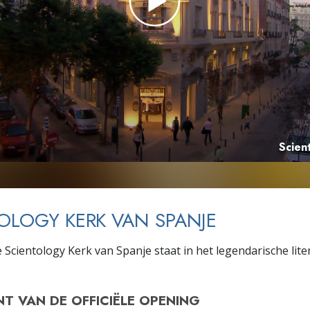
Scien
OLOGY KERK VAN SPANJE
Scientology Kerk van Spanje staat in het legendarische litera
NT VAN DE
OFFICIËLE OPENING