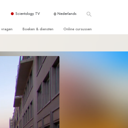
Scientology TV
Nederlands
e vragen
Boeken & diensten
Online cursussen
 en Grondbeginselen
ersboeken
Hoe men Conflicten moet Oplossen
n Kerk
boeken
De Drijfveren van het Bestaan
ie van Scientology
ctielezingen
De Componenten van Begrip
tiefilms
Oplossingen voor een Gevaarlijke
Omgeving
en voor beginners
Assisten voor Ziektes en Verwondingen
Integriteit en Eerlijkheid
ghts
Het Huwelijk
De Toonschaal van Emoties