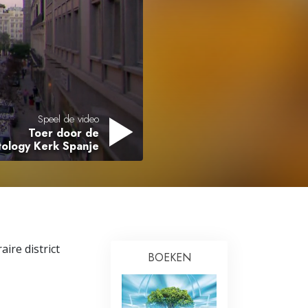
Oplossingen voor het Drugsprobleem
Kinderen
Hulpmiddelen bij het Dagelijks Werk
Ethiek en de Condities
Speel de video
Toer door de
De Oorzaak van Onderdrukking
tology Kerk Spanje
Feitenonderzoek
De Grondbeginselen van Organiseren
De Grondslagen van Public Relations
Taakstellingen en Doelen
ire district
BOEKEN
De Technologie van Studeren
Communicatie