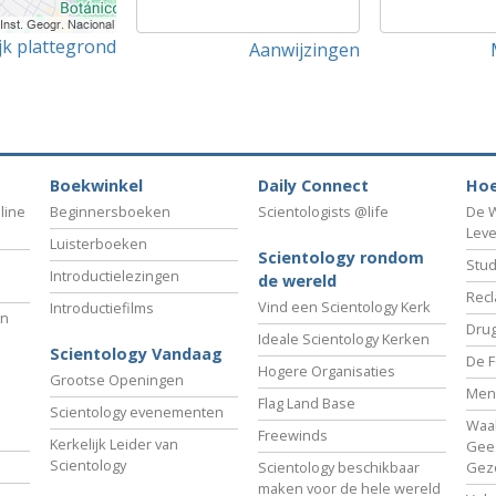
jk plattegrond
Aanwijzingen
Boekwinkel
Daily Connect
Hoe
line
Beginnersboeken
Scientologists @life
De W
Lev
Luisterboeken
Scientology rondom
Stud
Introductielezingen
de wereld
Recl
Vind een Scientology Kerk
Introductiefilms
an
Drug
Ideale Scientology Kerken
Scientology Vandaag
De F
Hogere Organisaties
Grootse Openingen
Men
Flag Land Base
Scientology evenementen
Waa
Freewinds
Kerkelijk Leider van
Gees
Scientology
Scientology beschikbaar
Gez
maken voor de hele wereld