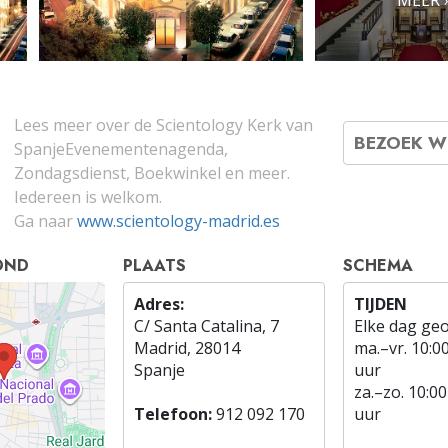
Lees meer over de Scientology Kerk van
BEZOEK W
SpanjeEvenementenagenda,
Zondagsdienst, Boekwinkel en meer.
Iedereen is welkom.
Ga naar
www.scientology-madrid.es
OND
PLAATS
SCHEMA
Adres:
TIJDEN
C/ Santa Catalina, 7
Elke dag ge
Madrid, 28014
ma.
–
vr.
10:0
Spanje
uur
za.
–
zo.
10:00
Telefoon:
912 092 170
uur