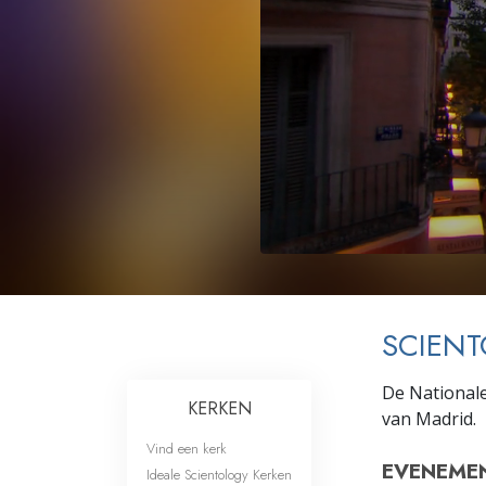
Wat is Grootheid?
SCIENT
De Nationale 
KERKEN
van Madrid.
Vind een kerk
EVENEME
Ideale Scientology Kerken