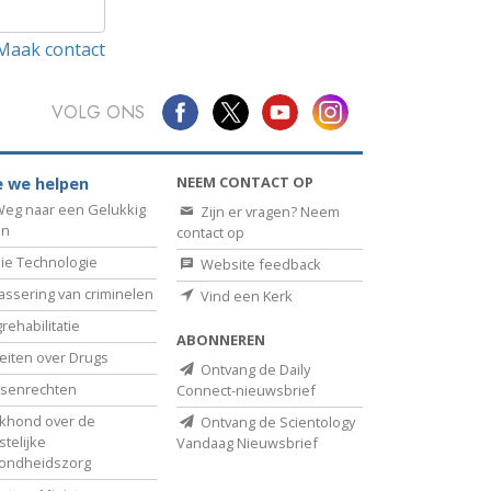
Maak contact
VOLG ONS
NEEM CONTACT OP
 we helpen
eg naar een Gelukkig
Zijn er vragen? Neem
en
contact op
ie Technologie
Website feedback
assering van criminelen
Vind een Kerk
rehabilitatie
ABONNEREN
eiten over Drugs
Ontvang de Daily
senrechten
Connect-nieuwsbrief
khond over de
Ontvang de Scientology
telijke
Vandaag Nieuwsbrief
ondheidszorg