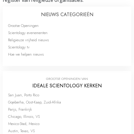
register van religieuze organisaties.
NIEUWS CATEGORIEËN
Grootse Openingen
Scientology evenementen
Religieuze vrijheid nieuws
Scientology tv
Hoe we helpen nieuws
GROOTSE OPENINGEN VAN
IDEALE SCIENTOLOGY KERKEN
San Juan, Porto Rico
Gqeberha, Oost-Kaap, Zuid-Afrika
Parijs, Frankrijk
Chicago, Illinois, VS
Mexico-Stad, Mexico
Austin, Texas, VS