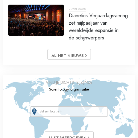
9 MEI 2026
Dianetics Verjaardagsviering
zet mijlpaaljaar van
wereldwijde expansie in
de schijnwerpers
AL HET NIEUWS
VIND JE DICHTSTBIJZIJNDE
Scientology organisatie
LIJST WEERGEVEN