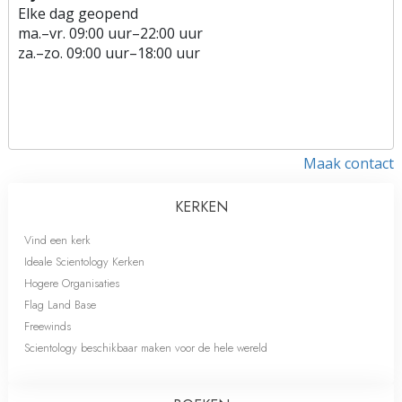
Elke dag geopend
ma.
–
vr.
09:00 uur–22:00 uur
za.
–
zo.
09:00 uur–18:00 uur
Maak contact
KERKEN
Vind een kerk
Ideale Scientology Kerken
Hogere Organisaties
Flag Land Base
Freewinds
Scientology beschikbaar maken voor de hele wereld