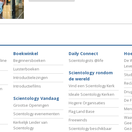
Boekwinkel
Daily Connect
Hoe
line
Beginnersboeken
Scientologists @life
De W
Lev
Luisterboeken
Scientology rondom
Stud
Introductielezingen
de wereld
Recl
Vind een Scientology Kerk
Introductiefilms
an
Drug
Ideale Scientology Kerken
Scientology Vandaag
De F
Hogere Organisaties
Grootse Openingen
Men
Flag Land Base
Scientology evenementen
Waa
Freewinds
Kerkelijk Leider van
Gees
Scientology
Scientology beschikbaar
Gez