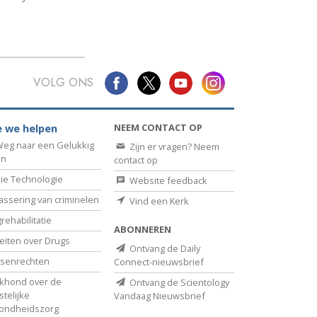
VOLG ONS
NEEM CONTACT OP
 we helpen
eg naar een Gelukkig
Zijn er vragen? Neem
en
contact op
ie Technologie
Website feedback
assering van criminelen
Vind een Kerk
rehabilitatie
ABONNEREN
eiten over Drugs
Ontvang de Daily
senrechten
Connect-nieuwsbrief
khond over de
Ontvang de Scientology
telijke
Vandaag Nieuwsbrief
ondheidszorg