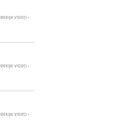
Oplossingen voor het Drugsprobleem
BEKIJK VIDEO
Kinderen
Hulpmiddelen bij het Dagelijks Werk
Ethiek en de Condities
De Oorzaak van Onderdrukking
BEKIJK VIDEO
Feitenonderzoek
De Grondbeginselen van Organiseren
De Grondslagen van Public Relations
Taakstellingen en Doelen
BEKIJK VIDEO
De Technologie van Studeren
Communicatie