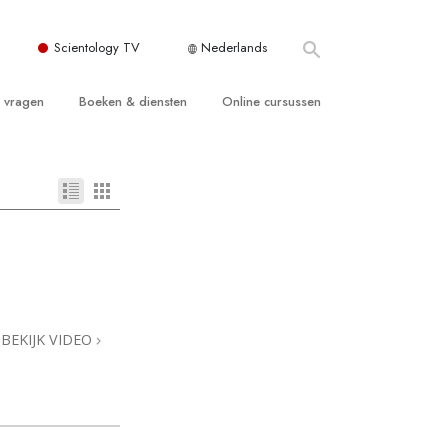
Scientology TV
Nederlands
e vragen
Boeken & diensten
Online cursussen
 en Grondbeginselen
ersboeken
Hoe men Conflicten moet Oplossen
n Kerk
boeken
De Drijfveren van het Bestaan
ie van Scientology
ctielezingen
De Componenten van Begrip
tiefilms
Oplossingen voor een Gevaarlijke
Omgeving
en voor beginners
Assisten voor Ziektes en Verwondingen
BEKIJK VIDEO
Integriteit en Eerlijkheid
ghts
Het Huwelijk
De Toonschaal van Emoties