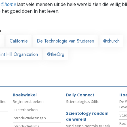
ts @home
laat vele mensen uit de hele wereld zien die veilig b
e het goed doen in het leven.
n
s
Californië
De Technologie van Studeren
@church
nt Hill Organization
@theOrg
Boekwinkel
Daily Connect
Hoe
line
Beginnersboeken
Scientologists @life
De W
Lev
Luisterboeken
Scientology rondom
Stud
Introductielezingen
de wereld
Recl
Vind een Scientology Kerk
Introductiefilms