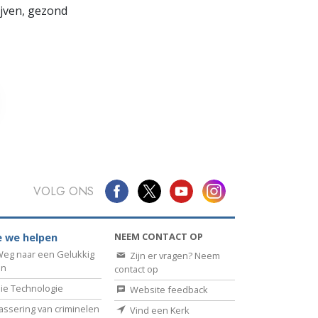
lijven, gezond
VOLG ONS
NEEM CONTACT OP
 we helpen
eg naar een Gelukkig
Zijn er vragen? Neem
en
contact op
ie Technologie
Website feedback
assering van criminelen
Vind een Kerk