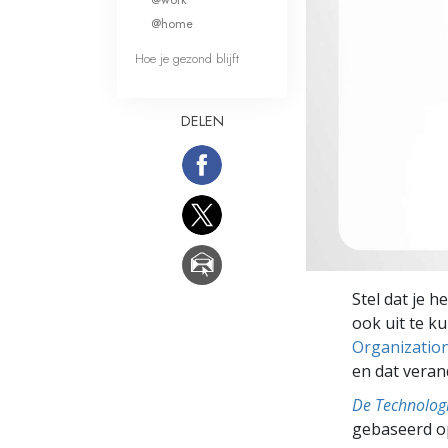
Wat is Grootheid?
@home
Hoe je gezond blijft
DELEN
Stel dat je 
ook uit te k
Organizatio
en dat veran
De Technolog
gebaseerd o