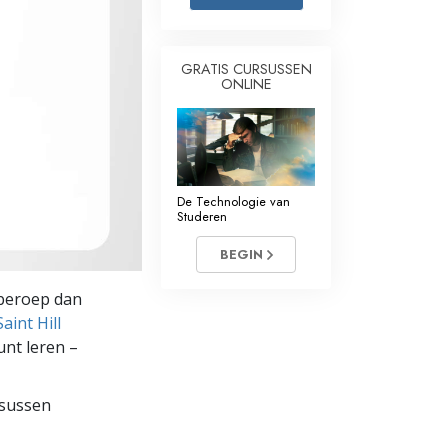
Oplossingen voor het Drugsprobleem
GRATIS CURSUSSEN
Kinderen
ONLINE
Hulpmiddelen bij het Dagelijks Werk
Ethiek en de Condities
De Oorzaak van Onderdrukking
De Technologie van
Studeren
Feitenonderzoek
BEGIN
De Grondbeginselen van Organiseren
 beroep dan
De Grondslagen van Public Relations
aint Hill
nt leren –
Taakstellingen en Doelen
De Technologie van Studeren
rsussen
Communicatie