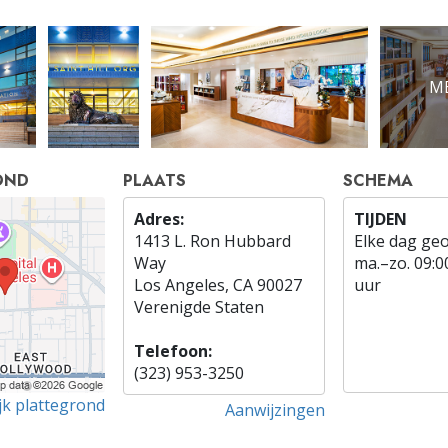
ME
OND
PLAATS
SCHEMA
Adres:
TIJDEN
1413 L. Ron Hubbard
Elke dag ge
Way
ma.
–
zo.
09:0
Los Angeles, CA 90027
uur
Verenigde Staten
Telefoon:
(323) 953-3250
jk plattegrond
Aanwijzingen