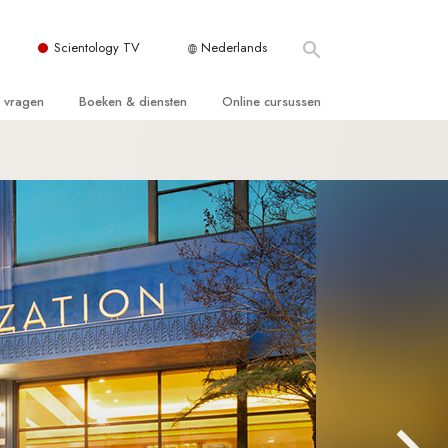
Scientology TV
Nederlands
e vragen
Boeken & diensten
Online cursussen
 en Grondbeginselen
ersboeken
Hoe men Conflicten moet Oplossen
n Kerk
boeken
De Drijfveren van het Bestaan
ie van Scientology
ctielezingen
De Componenten van Begrip
tiefilms
Oplossingen voor een Gevaarlijke
Omgeving
en voor beginners
Assisten voor Ziektes en Verwondingen
Integriteit en Eerlijkheid
ghts
Het Huwelijk
De Toonschaal van Emoties