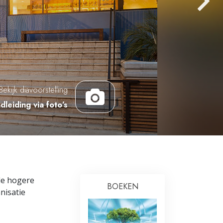
Oplossingen voor het Drugsprobleem
Kinderen
Hulpmiddelen bij het Dagelijks Werk
Ethiek en de Condities
Bekijk diavoorstelling
De Oorzaak van Onderdrukking
dleiding via foto’s
Feitenonderzoek
De Grondbeginselen van Organiseren
De Grondslagen van Public Relations
Taakstellingen en Doelen
de hogere
BOEKEN
nisatie
De Technologie van Studeren
Communicatie