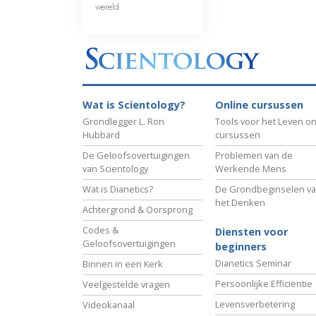
wereld
Wat is Scientology?
Online cursussen
Grondlegger L. Ron
Tools voor het Leven on
Hubbard
cursussen
De Geloofsovertuigingen
Problemen van de
van Scientology
Werkende Mens
Wat is Dianetics?
De Grondbeginselen v
het Denken
Achtergrond & Oorsprong
Codes &
Diensten voor
Geloofsovertuigingen
beginners
Dianetics Seminar
Binnen in een Kerk
Persoonlijke Efficiëntie
Veelgestelde vragen
Levensverbetering
Videokanaal