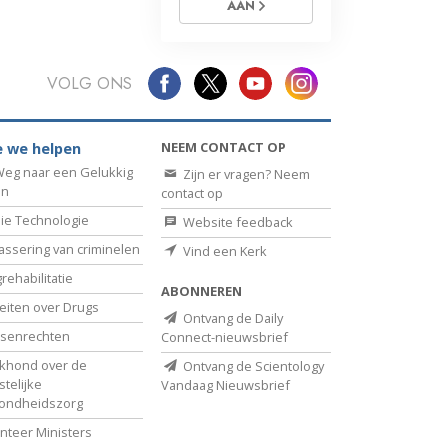
AAN
VOLG ONS
NEEM CONTACT OP
 we helpen
eg naar een Gelukkig
Zijn er vragen? Neem
en
contact op
ie Technologie
Website feedback
assering van criminelen
Vind een Kerk
rehabilitatie
ABONNEREN
eiten over Drugs
Ontvang de Daily
senrechten
Connect-nieuwsbrief
khond over de
Ontvang de Scientology
telijke
Vandaag Nieuwsbrief
ondheidszorg
nteer Ministers