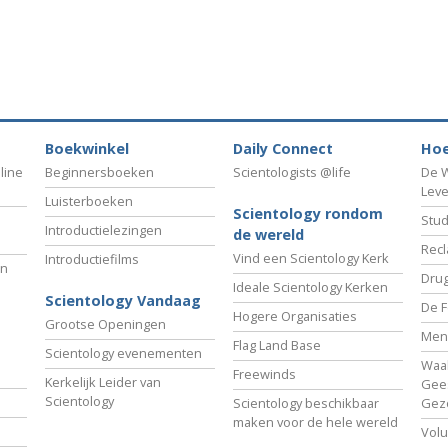
Boekwinkel
Daily Connect
Hoe
line
Beginnersboeken
Scientologists @life
De W
Lev
Luisterboeken
Scientology rondom
Stud
Introductielezingen
de wereld
Recl
Vind een Scientology Kerk
Introductiefilms
an
Drug
Ideale Scientology Kerken
Scientology Vandaag
De F
Hogere Organisaties
Grootse Openingen
Men
Flag Land Base
Scientology evenementen
Waa
Freewinds
Kerkelijk Leider van
Gees
Scientology
Scientology beschikbaar
Gez
maken voor de hele wereld
Volu