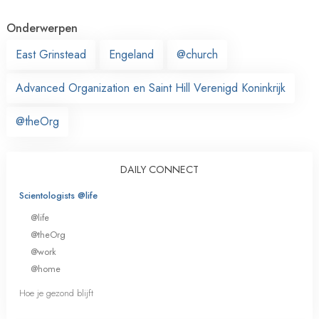
Onderwerpen
East Grinstead
Engeland
@church
Advanced Organization en Saint Hill Verenigd Koninkrijk
@theOrg
DAILY CONNECT
Scientologists @life
@life
@theOrg
@work
@home
Hoe je gezond blijft