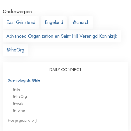
Onderwerpen
East Grinstead
Engeland
@church
Advanced Organization en Saint Hill Verenigd Koninkrijk
@theOrg
DAILY CONNECT
Scientologists @life
@life
@theOrg
@work
@home
Hoe je gezond blijft