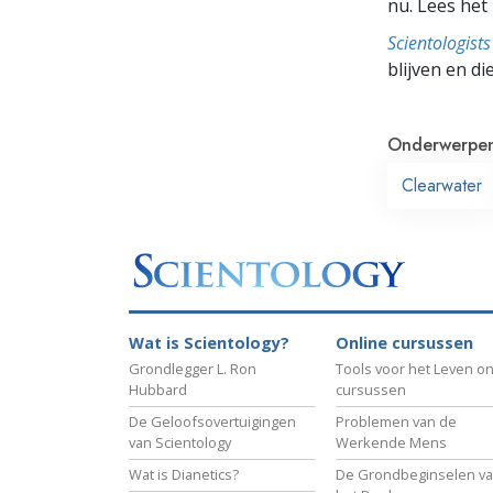
nu. Lees he
Scientologis
blijven en di
Onderwerpe
Clearwater
Wat is Scientology?
Online cursussen
Grondlegger L. Ron
Tools voor het Leven on
Hubbard
cursussen
De Geloofsovertuigingen
Problemen van de
van Scientology
Werkende Mens
Wat is Dianetics?
De Grondbeginselen v