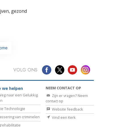
lijven, gezond
ome
VOLG ONS
NEEM CONTACT OP
 we helpen
eg naar een Gelukkig
Zijn er vragen? Neem
en
contact op
ie Technologie
Website feedback
assering van criminelen
Vind een Kerk
rehabilitatie