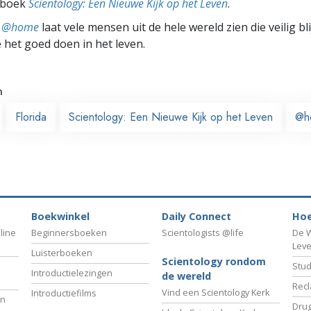
t boek
Scientology: Een Nieuwe Kijk op het Leven
.
ts @home
laat vele mensen uit de hele wereld zien die veilig b
e het goed doen in het leven.
n
Florida
Scientology: Een Nieuwe Kijk op het Leven
@h
Boekwinkel
Daily Connect
Hoe
line
Beginnersboeken
Scientologists @life
De W
Lev
Luisterboeken
Scientology rondom
Stud
Introductielezingen
de wereld
Recl
Vind een Scientology Kerk
Introductiefilms
an
Drug