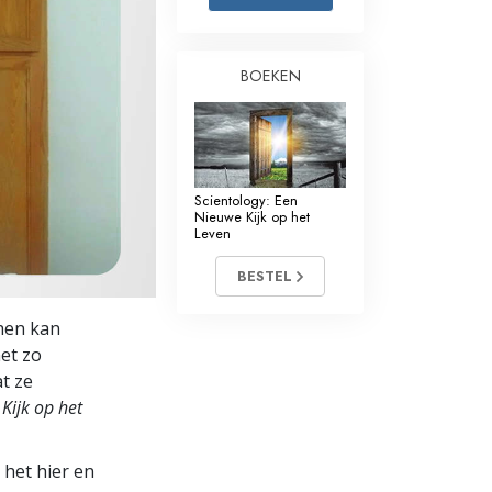
Oplossingen voor het Drugsprobleem
BOEKEN
Kinderen
Hulpmiddelen bij het Dagelijks Werk
Ethiek en de Condities
Scientology: Een
De Oorzaak van Onderdrukking
Nieuwe Kijk op het
Leven
Feitenonderzoek
BESTEL
De Grondbeginselen van Organiseren
 hen kan
De Grondslagen van Public Relations
net zo
at ze
Taakstellingen en Doelen
Kijk op het
De Technologie van Studeren
 het hier en
Communicatie