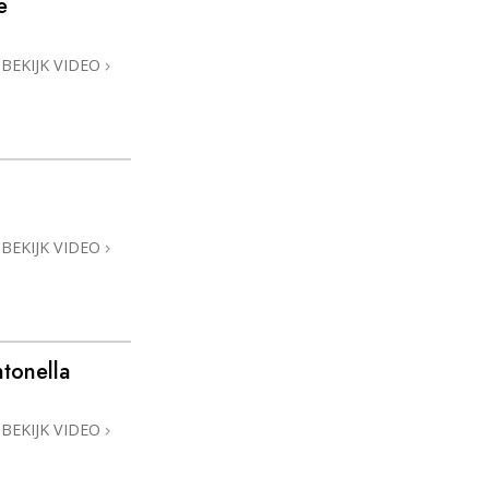
e
Oplossingen voor het Drugsprobleem
BEKIJK VIDEO
Kinderen
Hulpmiddelen bij het Dagelijks Werk
Ethiek en de Condities
De Oorzaak van Onderdrukking
BEKIJK VIDEO
Feitenonderzoek
De Grondbeginselen van Organiseren
De Grondslagen van Public Relations
ntonella
Taakstellingen en Doelen
BEKIJK VIDEO
De Technologie van Studeren
Communicatie