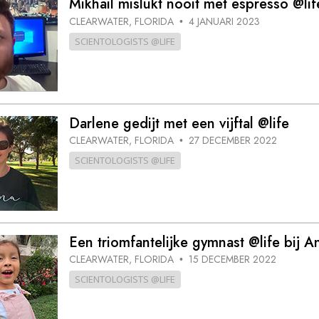
Mikhail mislukt nooit met espresso @lif
CLEARWATER, FLORIDA
4 JANUARI 2023
•
SCIENTOLOGISTS @LIFE
Darlene gedijt met een vijftal @life
CLEARWATER, FLORIDA
27 DECEMBER 2022
•
SCIENTOLOGISTS @LIFE
Een triomfantelijke gymnast @life bij A
CLEARWATER, FLORIDA
15 DECEMBER 2022
•
SCIENTOLOGISTS @LIFE