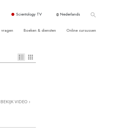
Scientology TV
Nederlands
e vragen
Boeken & diensten
Online cursussen
 en Grondbeginselen
ersboeken
Hoe men Conflicten moet Oplossen
n Kerk
boeken
De Drijfveren van het Bestaan
ie van Scientology
ctielezingen
De Componenten van Begrip
tiefilms
Oplossingen voor een Gevaarlijke
Omgeving
en voor beginners
Assisten voor Ziektes en Verwondingen
BEKIJK VIDEO
Integriteit en Eerlijkheid
ghts
Het Huwelijk
De Toonschaal van Emoties