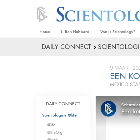
Home
L. Ron Hubbard
Wat is Scientology?
DAILY CONNECT
SCIENTOLOGI
Overtuigingen & Prakt
De Credo’s en Codes 
9 MAART 20
Wat scientologen zeg
EEN KO
Scientology
MEXICO-STA
Maak kennis met een 
Binnen in een Kerk
DAILY CONNECT
De Grondbeginselen 
Scientologists @life
@life
Een Inleiding tot Diane
@theOrg
Liefde en Haat –
@work