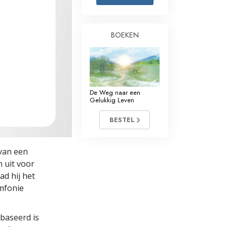
Oplossingen voor het Drugsprobleem
BOEKEN
Kinderen
Hulpmiddelen bij het Dagelijks Werk
Ethiek en de Condities
De Weg naar een
De Oorzaak van Onderdrukking
Gelukkig Leven
Feitenonderzoek
BESTEL
De Grondbeginselen van Organiseren
van een
De Grondslagen van Public Relations
 uit voor
ad hij het
Taakstellingen en Doelen
ymfonie
De Technologie van Studeren
ebaseerd is
Communicatie