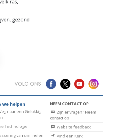
elk ras,
lijven, gezond
VOLG ONS
NEEM CONTACT OP
 we helpen
eg naar een Gelukkig
Zijn er vragen? Neem
en
contact op
ie Technologie
Website feedback
assering van criminelen
Vind een Kerk