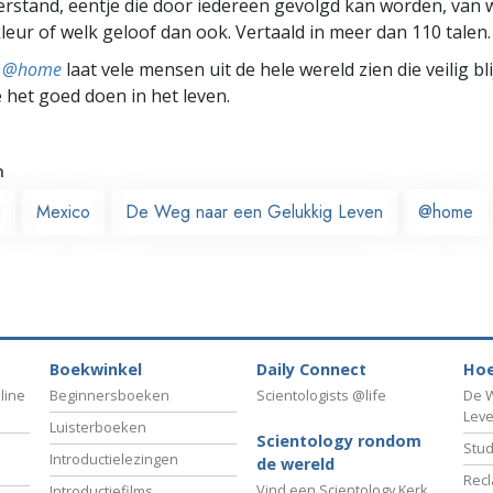
rstand, eentje die door iedereen gevolgd kan worden, van w
leur of welk geloof dan ook. Vertaald in meer dan 110 talen.
ts @home
laat vele mensen uit de hele wereld zien die veilig b
e het goed doen in het leven.
n
d
Mexico
De Weg naar een Gelukkig Leven
@home
Boekwinkel
Daily Connect
Hoe
line
Beginnersboeken
Scientologists @life
De W
Lev
Luisterboeken
Scientology rondom
Stud
Introductielezingen
de wereld
Recl
Vind een Scientology Kerk
Introductiefilms