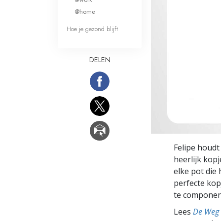
Wat is Grootheid?
@home
Hoe je gezond blijft
DELEN
Felipe houdt
heerlijk kop
elke pot die 
perfecte kop
te componer
Lees
De Weg 