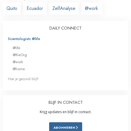
Quito
Ecuador
ZelfAnalyse
@work
DAILY CONNECT
Scientologists @life
@life
@theOrg
@work
@home
Hoe je gezond blijft
BLIJF IN CONTACT
Krijg updates en blijf in contact.
ABONNEREN