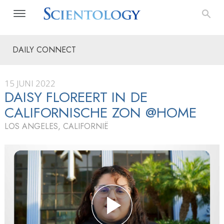
DAILY CONNECT
15 JUNI 2022
DAISY FLOREERT IN DE
CALIFORNISCHE ZON @HOME
LOS ANGELES, CALIFORNIË