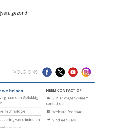
lijven, gezond
VOLG ONS
NEEM CONTACT OP
 we helpen
eg naar een Gelukkig
Zijn er vragen? Neem
en
contact op
ie Technologie
Website feedback
assering van criminelen
Vind een Kerk
rehabilitatie