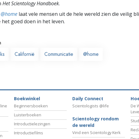
n
Het Scientology Handboek
.
ts @home
laat vele mensen uit de hele wereld zien die veilig b
e het goed doen in het leven.
n
ks
Californië
Communicatie
@home
Boekwinkel
Daily Connect
Hoe
line
Beginnersboeken
Scientologists @life
De W
Lev
Luisterboeken
Scientology rondom
Stud
Introductielezingen
de wereld
Recl
Vind een Scientology Kerk
Introductiefilms
an
Drug