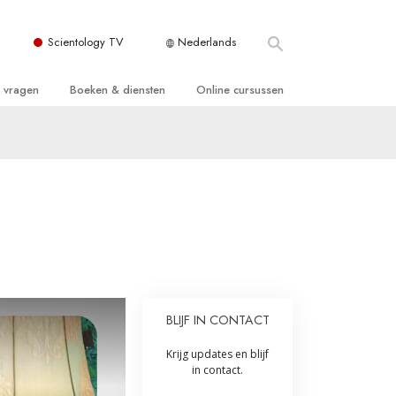
Scientology TV
Nederlands
e vragen
Boeken & diensten
Online cursussen
 en Grondbeginselen
ersboeken
Hoe men Conflicten moet Oplossen
n Kerk
boeken
De Drijfveren van het Bestaan
ie van Scientology
ctielezingen
De Componenten van Begrip
tiefilms
Oplossingen voor een Gevaarlijke
Omgeving
en voor beginners
Assisten voor Ziektes en Verwondingen
BLIJF IN CONTACT
Integriteit en Eerlijkheid
ghts
Krijg updates en blijf
Het Huwelijk
in contact.
De Toonschaal van Emoties