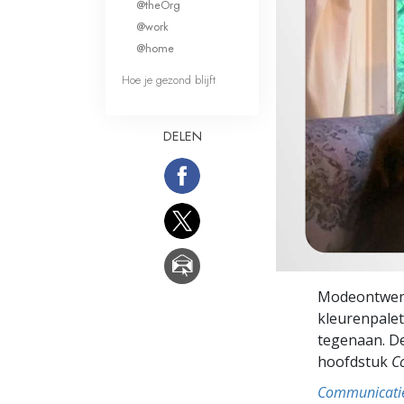
@theOrg
Wat is Grootheid?
@work
@home
Hoe je gezond blijft
DELEN
Modeontwerpe
kleurenpalet,
tegenaan. De
hoofdstuk
C
Communicati