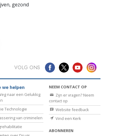
lijven, gezond
VOLG ONS
NEEM CONTACT OP
 we helpen
eg naar een Gelukkig
Zijn er vragen? Neem
en
contact op
ie Technologie
Website feedback
assering van criminelen
Vind een Kerk
rehabilitatie
ABONNEREN
eiten over Drugs