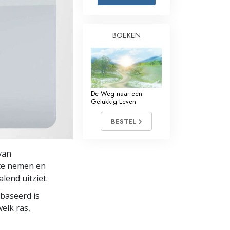
Oplossingen voor het Drugsprobleem
BOEKEN
Kinderen
Hulpmiddelen bij het Dagelijks Werk
Ethiek en de Condities
De Weg naar een
De Oorzaak van Onderdrukking
Gelukkig Leven
Feitenonderzoek
BESTEL
De Grondbeginselen van Organiseren
van
De Grondslagen van Public Relations
 te nemen en
lend uitziet.
Taakstellingen en Doelen
ebaseerd is
De Technologie van Studeren
elk ras,
Communicatie