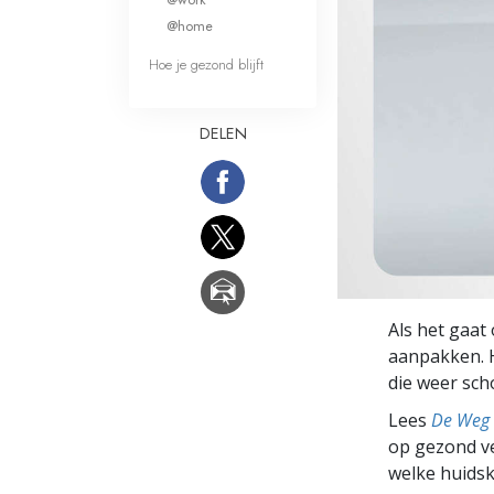
Wat is Grootheid?
@home
Hoe je gezond blijft
DELEN
Als het gaat
aanpakken. H
die weer scho
Lees
De Weg 
op gezond ve
welke huidsk