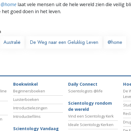
ts @home
laat vele mensen uit de hele wereld zien die veilig b
e het goed doen in het leven.
n
Australië
De Weg naar een Gelukkig Leven
@home
Boekwinkel
Daily Connect
Hoe
line
Beginnersboeken
Scientologists @life
De W
Lev
Luisterboeken
Scientology rondom
Stud
Introductielezingen
de wereld
Recl
Vind een Scientology Kerk
Introductiefilms
an
Drug
Ideale Scientology Kerken
Scientology Vandaag
De F